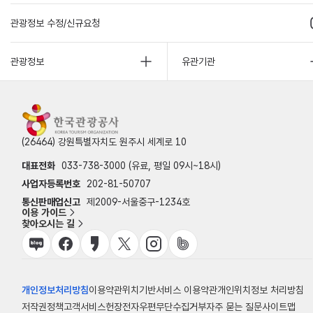
관광정보 수정/신규요청
관광정보
유관기관
(26464) 강원특별자치도 원주시 세계로 10
대표전화
033-738-3000 (유료, 평일 09시~18시)
사업자등록번호
202-81-50707
통신판매업신고
제2009-서울중구-1234호
이용 가이드
찾아오시는 길
개인정보처리방침
이용약관
위치기반서비스 이용약관
개인위치정보 처리방침
저작권정책
고객서비스헌장
전자우편무단수집거부
자주 묻는 질문
사이트맵