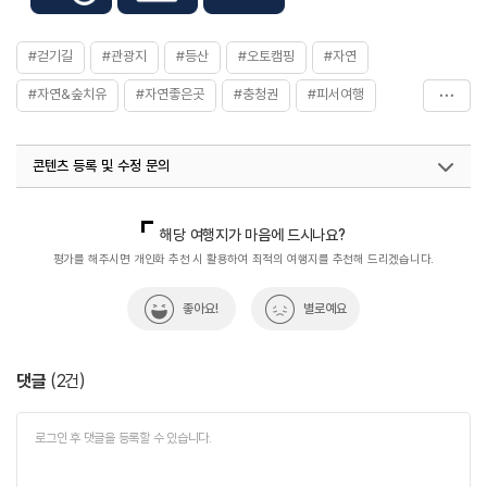
#걷기길
#관광지
#등산
#오토캠핑
#자연
#자연&숲치유
#자연좋은곳
#충청권
#피서여행
#힐링&휴양여행
콘텐츠 등록 및 수정 문의
국내디지털마케팅팀
033-813-3500
열린관광콘텐츠팀(열린관광-모두의여행)
033-738-3425
해당 여행지가 마음에 드시나요?
평가를 해주시면 개인화 추천 시 활용하여 최적의 여행지를 추천해 드리겠습니다.
좋아요!
별로예요
댓글
(
2
건)