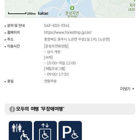
250m
문의 및 안내
043-830-9341
홈페이지
https://www.foresttrip.go.kr/
주소
충청북도 충주시 노은면 우성1길 191 (노은면)
이용시간
[문성자연휴양림]
- 상시 개방
[숙박]
- 15:00~익일 11:00
[체험프로그램]
- 09:00~17:30
휴일
연중무휴
주차
가능
더보기
체험 프로그램
동물자동차 만들기 / 1칸 정리함 만들기 / 사각상자 만들기 등
입장료
무료
※ 체험비/숙소시설 이용요금 별도
모두의 여행 '무장애여행'