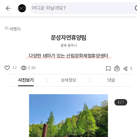
여행지
문성자연휴양림
충북 충주시
다양한 테마가 있는 산림문화체험휴양센터
12
5.3K
5
사진보기
상세정보
댓글
1
/
7