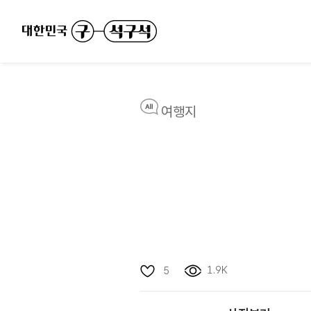
여행지
1.9K
5