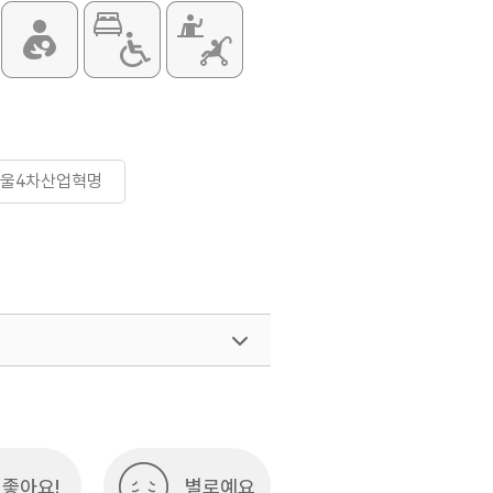
서울4차산업혁명
여행)
033-738-3425
좋아요!
별로예요