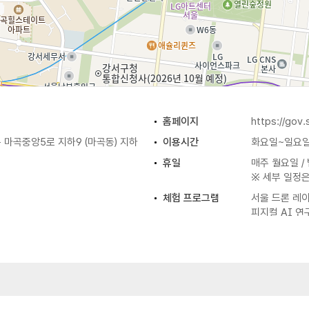
홈페이지
https://gov.
마곡중앙5로 지하9 (마곡동) 지하
이용시간
화요일~일요일 
휴일
매주 월요일 /
※ 세부 일정은
체험 프로그램
서울 드론 레이스
피지컬 AI 연
※ 자세한 사
화장실
있음
혁신기술 체험관 / AI융합 체험관 /
입장료
무료