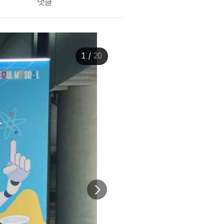
댓글
1
/
20