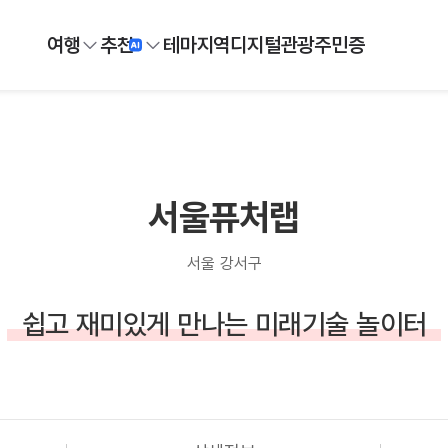
여행
추천
테마
지역
디지털
관광주민증
서울퓨처랩
서울 강서구
쉽고 재미있게 만나는 미래기술 놀이터