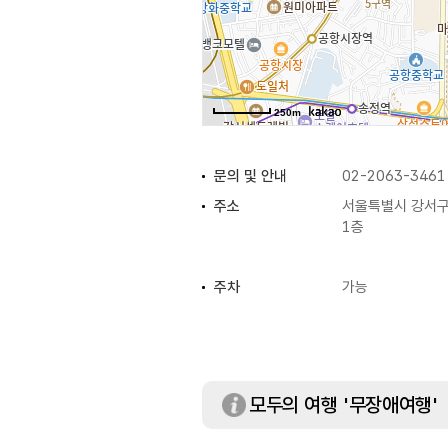
250m
문의 및 안내
02-2063-3461
주소
서울특별시 강서구 
1층
주차
가능
체험가능 연령
8세 이상
이용가능시설
메타버스 체험관 / 
모두의 여행 '무장애여행'
창의 교육관 등