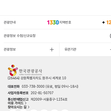
관광안내
지역번호
관광정보 수정/신규요청
관광정보
유관기관
(26464) 강원특별자치도 원주시 세계로 10
대표전화
033-738-3000 (유료, 평일 09시~18시)
사업자등록번호
202-81-50707
통신판매업신고
제2009-서울중구-1234호
이용 가이드
찾아오시는 길