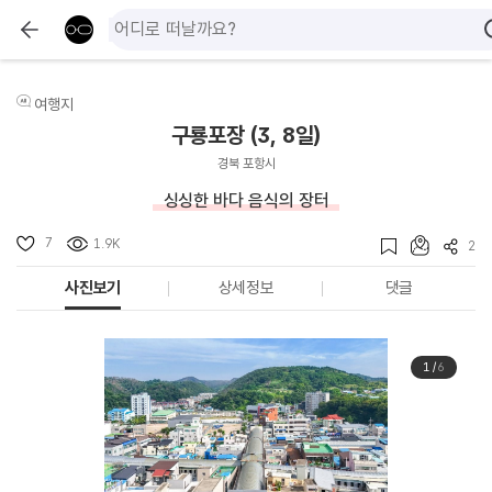
여행지
구룡포장 (3, 8일)
경북 포항시
싱싱한 바다 음식의 장터
7
1.9K
2
사진보기
상세정보
댓글
1
/
6