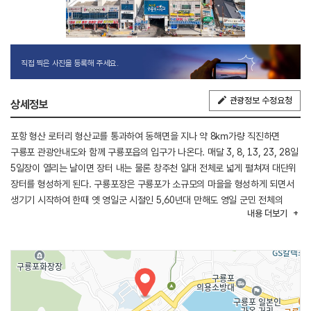
직접 찍은 사진을 등록해 주세요.
관광정보 수정요청
상세정보
포항 형산 로터리 형산교를 통과하여 동해면을 지나 약 8㎞가량 직진하면
구룡포 관광안내도와 함께 구룡포읍의 입구가 나온다. 매달 3, 8, 13, 23, 28일
5일장이 열리는 날이면 장터 내는 물론 창주천 일대 전체로 넓게 펼쳐져 대단위
장터를 형성하게 된다. 구룡포장은 구룡포가 소규모의 마을을 형성하게 되면서
생기기 시작하여 한때 옛 영일군 시절인 5,60년대 만해도 영일 군민 전체의
내용
더보기
장터로써 이용될 정도로 명물시장으로 번성하였다. 장터의 안쪽으로는 횟집들이
즐비하게 늘어서서 장터와 같이 위치하고 있어 바다음식을 애호하는
미식가들에게는 장 보기와 함께 좋은 여건으로 각광받으며 많은 애호가들이
즐겨 찾고 있다. 여느 시장에서와 마찬가지의 각종 향토음식과 나물, 잡곡류
도소매가 이루어지며 중에서도 구룡포장에서 갓 건져 올린 싱싱한 각종
해물류가 즐비하게 늘어서 있는 그야말로 싱싱한 바다음식의 장터 그대로라