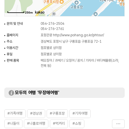
해도 과언이 아니다. 특히 경북도내 어획고의 70% 이상을 차지하고 있는
구룡포항의 오징어는 구룡포 장의 특산물이자 맛 또한 일품으로 바다음식을
250m
선호하는 미식가들 사이에서는 널리 알려진 사실로 왕래의 발길이 끊이지
않는다.
문의 및 안내
054-276-2504
054-276-2761
홈페이지
포항관광
http://www.pohang.go.kr/phtour/
주소
경상북도 포항시 남구 구룡포읍 구룡포길 72-1
이용시간
점포별로 상이함
휴일
점포별로 상이함
판매 품목
배오징어 / 과메기 / 오징어 / 꽁치 / 가자미 / 바다해물류(소라,
전복 등)
모두의 여행 '무장애여행'
#가족여행
#경상권
#구룡포장
#기차여행
#나들이
#나홀로여행
#먹거리
#쇼핑