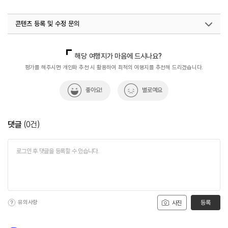
#시장맛집
#아이와함께
#연인과함께
#오일장
콘텐츠 등록 및 수정 문의
#전통시장
#전통시장투어
#체험학습
#친구와함께
#힐링
국내디지털마케팅팀
033-813-3500
해당 여행지가 마음에 드시나요?
평가를 해주시면 개인화 추천 시 활용하여 최적의 여행지를 추천해 드리겠습니다.
좋아요!
별로예요
댓글
(
0
건)
유의사항
등록
사진