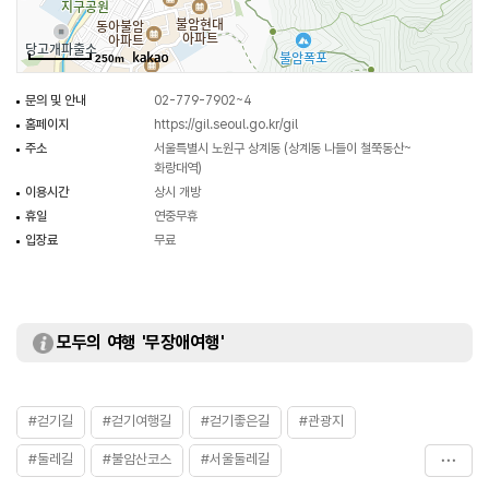
250m
문의 및 안내
02-779-7902~4
홈페이지
https://gil.seoul.go.kr/gil
주소
서울특별시 노원구 상계동 (상계동 나들이 철쭉동산~
화랑대역)
이용시간
상시 개방
휴일
연중무휴
입장료
무료
모두의 여행 '무장애여행'
#걷기길
#걷기여행길
#걷기좋은길
#관광지
#둘레길
#불암산코스
#서울둘레길