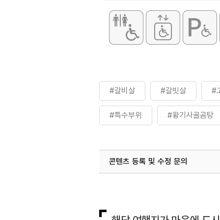
#갈비살
#갈빗살
#
#특수부위
#황기사골곰탕
콘텐츠 등록 및 수정 문의
국내디지털마케팅팀
033-813-3