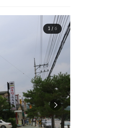
1
/
6