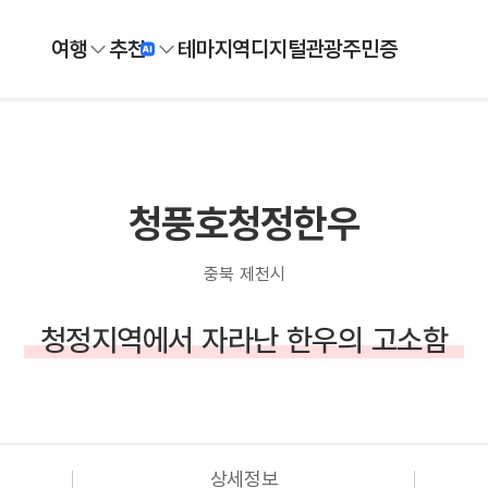
여행
추천
테마
지역
디지털
관광주민증
청풍호청정한우
충북 제천시
청정지역에서 자라난 한우의 고소함
상세정보