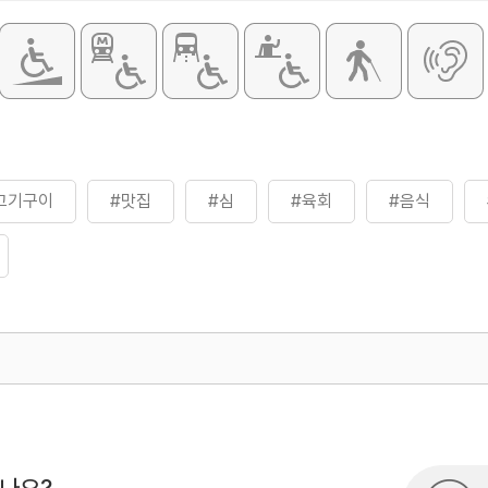
고기구이
#맛집
#심
#육회
#음식
500