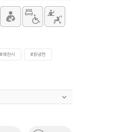
#제천시
#칡냉면