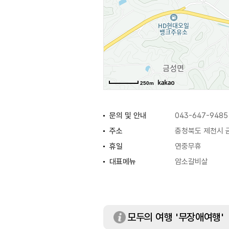
250m
문의 및 안내
043-647-9485
주소
충청북도 제천시 
휴일
연중무휴
대표메뉴
암소갈비살
모두의 여행 '무장애여행'