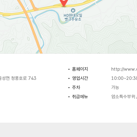
홈페이지
http://www
금성면 청풍호로 743
영업시간
10:00~20:3
주차
가능
취급메뉴
암소특수부위 /