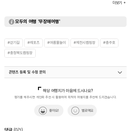
더보기
문의 요망
주요시설
야외수영장 / 바비큐장 / 베이스캠프 등
화장실
있음
모두의 여행 '무장애여행'
#걷기길
#레포츠
#여름물놀이
#제천시캠핑장
#충주호
#충청북도캠핑장
콘텐츠 등록 및 수정 문의
국내디지털마케팅팀
033-813-3500
해당 여행지가 마음에 드시나요?
평가를 해주시면 개인화 추천 시 활용하여 최적의 여행지를 추천해 드리겠습니다.
좋아요!
별로예요
댓글
(
0
건)