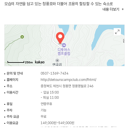
모습의 자연을 담고 있는 청풍호와 더불어 조용히 힐링할 수 있는 숙소로
내용
더보기
편안하게 머무를 수 있는 곳이다.
250m
문의 및 안내
0507-1369-7434
홈페이지
http://detourscampclub.com/fhtml/
주소
충청북도 제천시 청풍면 청풍명월로 246
이용시간
- 입실 15:00
- 퇴실 11:00
휴일
연중무휴
주차
가능
주차 요금
무료
이용요금
149,000원~549,000원
※ 이용요금은 변동될 수 있으므로 홈페이지 참조 또는 전화