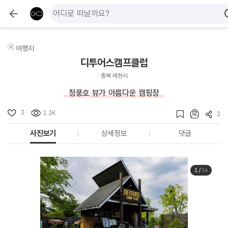
여행지
디투어스캠프클럽
충북 제천시
청풍호 뷰가 아름다운 캠핑장
3
1.3K
2
사진보기
상세정보
댓글
1
/
14