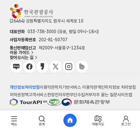
(26464) 강원특별자치도 원주시 세계로 10
대표전화
033-738-3000 (유료, 평일 09시~18시)
사업자등록번호
202-81-50707
통신판매업신고
제2009-서울중구-1234호
이용 가이드
찾아오시는 길
개인정보처리방침
이용약관
위치기반서비스 이용약관
개인위치정보 처리방침
저작권정책
고객서비스헌장
전자우편무단수집거부
자주 묻는 질문
사이트맵
© 한국관광공사
메뉴
검색
여행지도
로그인