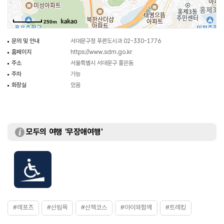
250m
문의 및 안내
서대문구청 푸른도시과 02-330-1776
홈페이지
https://www.sdm.go.kr
주소
서울특별시 서대문구 홍은동
주차
가능
화장실
있음
모두의 여행 '무장애여행'
#레포츠
#산림욕
#산책코스
#아이와함께
#트레킹