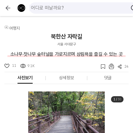
여행지
북한산 자락길
서울 서대문구
소나무·잣나무 숲터널을 가로지르며 삼림욕을 즐길 수 있는 곳
11
9.1K
24
사진보기
상세정보
댓글
1
/
30