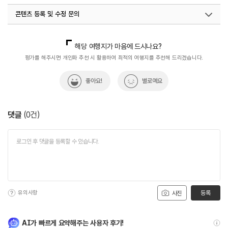
콘텐츠 등록 및 수정 문의
국내디지털마케팅팀
033-813-3500
열린관광콘텐츠팀(열린관광-모두의여행)
033-738-3425
해당 여행지가 마음에 드시나요?
평가를 해주시면 개인화 추천 시 활용하여 최적의 여행지를 추천해 드리겠습니다.
좋아요!
별로예요
댓글
(
0
건)
유의사항
등록
사진
AI가 빠르게 요약해주는 사용자 후기!