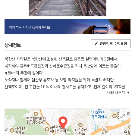
직접 찍은 사진을 등록해 주세요.
관광정보 수정요청
상세정보
북한산 자락길은 북한산에 조성된 산책길로 홍은동 실락어린이공원에서
시작하여 홍록배드민턴장과 삼하운수종점을 지나 옥천암에 이르는 총길이
4.5km의 무장애 길이다.
노약자나 휠체어 임산부 유모차 등 보행 약자들을 위해 특별히 배려한
산책로이며, 전 구간을 10% 이내의 경사도를 유지하고, 전체 길이의 90%를
내용
더보기
목재 데크로 설치하여 자연 친화적인 산책길로 조성되어 있다.
(출처 : 서대문구 문화관광 홈페이지)