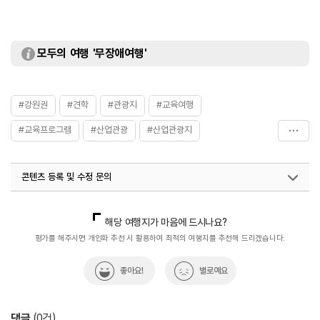
모두의 여행 '무장애여행'
#강원권
#견학
#관광지
#교육여행
#교육프로그램
#산업관광
#산업관광지
#주류먹거리관광지
#체험공간
#체험관광
콘텐츠 등록 및 수정 문의
#체험교육
#체험프로그램
#체험활동
#한우연구소
#현장학습
국내디지털마케팅팀
033-813-3500
지역관광육성팀(산업관광)
033-738-3637
해당 여행지가 마음에 드시나요?
평가를 해주시면 개인화 추천 시 활용하여 최적의 여행지를 추천해 드리겠습니다.
좋아요!
별로예요
댓글
(
0
건)