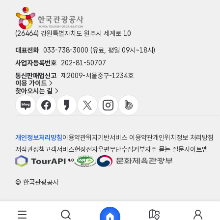
(26464) 강원특별자치도 원주시 세계로 10
대표전화
033-738-3000 (유료, 평일 09시~18시)
사업자등록번호
202-81-50707
통신판매업신고
제2009-서울중구-1234호
이용 가이드
찾아오시는 길
개인정보처리방침
이용약관
위치기반서비스 이용약관
개인위치정보 처리방침
저작권정책
고객서비스헌장
전자우편무단수집거부
자주 묻는 질문
사이트맵
© 한국관광공사