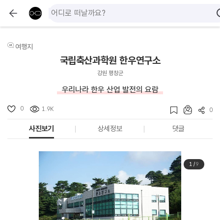
여행지
국립축산과학원 한우연구소
강원 평창군
우리나라 한우 산업 발전의 요람
0
1.9K
0
사진보기
상세정보
댓글
1
/
9