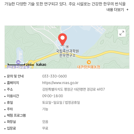
가능한 다양한 기술 또한 연구되고 있다. 주요 시설로는 건강한 한우의 번식을
내용
더보기
연구하는 번식 실험실과 야외 방목지, 우사, 분만 우사가 있다. 야외 방목지에는
주로 암소 위주로 방목을 하는데 초지 형성 조건이 좋은 대관령이 최적의 환경을
제공하고 있어 번식률에도 긍정적인 역할을 하고 있다. 우사는 실내 공간으로
과방목에 의해 초지가 황폐화되는 것을 막고 소들이 동절기를 따뜻하게 보내기
위해 마련된 곳이다. 분만 우사는 분만된 송아지를 키우고 돌보는 곳으로 보온에
취약한 송아지의 특성에 맞춰 세심한 관리가 이루어지는 곳이다.
견학을 원할 경우 국립축산과학원 한우연구소 전화문의를 통해 신청하면 된다.
250m
문의 및 안내
033-330-0600
홈페이지
https://www.nias.go.kr
주소
강원특별자치도 평창군 대관령면 경강로 4937
이용시간
09:00~18:00
휴일
토요일~일요일 / 법정공휴일
주차
가능
체험 프로그램
화장실
있음
입장료
무료