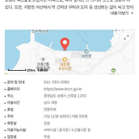
보령의 특산물로 손꼽히는 어족으로, 특히 꽃게는 그 크기와 맛으로 정평이 나
있다. 또한, 귀항한 어선에서 막 건져낸 우럭과 도미 등 생선회는 값이 싸고 맛이
내용
더보기
뛰어나 이곳을 찾은 여행객과 미식가에게 큰 인기를 얻고 있다.
대천항은 새벽에는 경매가 열려 더욱 활기가 넘쳐난다. 상인들의 경매가 끝난
후에는 싱싱한 해산물을 직접 구매하기 위해 몰려드는 외지인을 위한
수산시장이 들어선다. 또한 항구 내 연안여객선 터미널은 대천 앞바다의 섬 중
삽시도 등 육지에서 도로로 연결되지 않은 섬으로 통하는 여객선이 출발한다.
대천항은 국도 40호선에서 대천항로, 보령 시내에서 해안로를 통해 접근할 수
있으며, 서해안고속도로 대천 IC가 가깝다. 주변에는 보령해저터널,
보령해저터널홍보관, 대천해수욕장, 짚스카이라운지 등이 있다.
250m
문의 및 안내
041-930-0980
홈페이지
https://www.brcn.go.kr
주소
충청남도 보령시 신흑동 1250
이용시간
상시 개방
휴일
연중무휴
주차
가능 (소형 400대 / 대형 30대)
화장실
있음
이용가능시설
숙박시설 / 음식점 / 수산물시장 등
입장료
무료