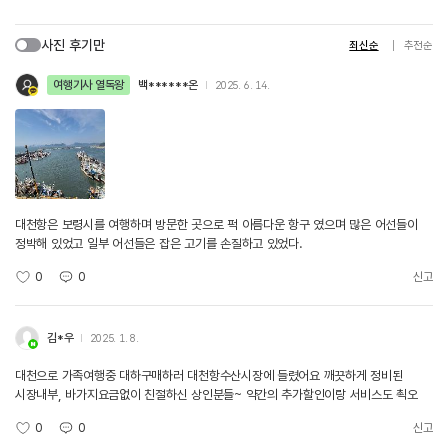
사진 후기만
최신순
추천순
여행기사 열독왕
백******온
2025. 6. 14.
대천항은 보령시를 여행하며 방문한 곳으로 퍽 아름다운 항구 였으며 많은 어선들이
정박해 있었고 일부 어선들은 잡은 고기를 손질하고 있었다.
0
0
신고
김*우
2025. 1. 8.
대천으로 가족여행중 대하구매하러 대천항수산시장에 들렸어요 깨끗하게 정비된
시장내부, 바가지요금없이 친절하신 상인분들~ 약간의 추가할인이랑 서비스도 쵝오
0
0
신고