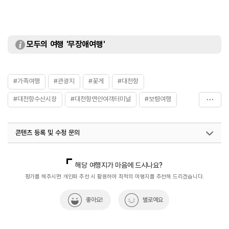
모두의 여행 '무장애여행'
#가족여행
#관광지
#꽃게
#대천항
#대천항수산시장
#대천항연안여객터미널
#보령여행
#서해
#수산물시장
#수산시장
#여객선터미널
콘텐츠 등록 및 수정 문의
#자연
#충청권
#친구와함께
#항구
#해산물
국내디지털마케팅팀
033-813-3500
해당 여행지가 마음에 드시나요?
평가를 해주시면 개인화 추천 시 활용하여 최적의 여행지를 추천해 드리겠습니다.
좋아요!
별로예요