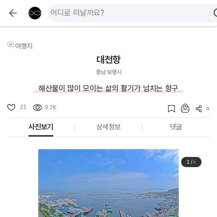
여행지
대천항
충남 보령시
해산물이 많이 모이는 삶의 활기가 넘치는 항구
21
9.7K
4
사진보기
상세정보
댓글
1
/
6