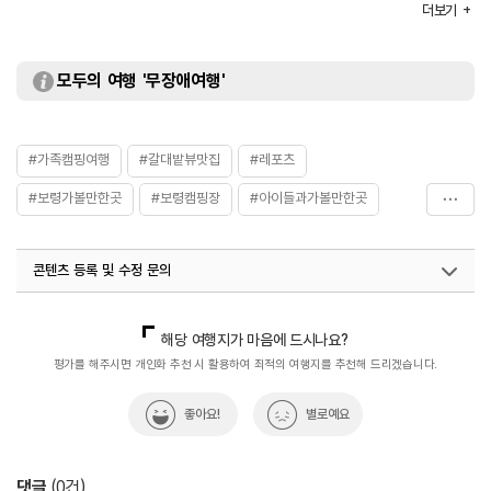
더보기
부대시설
매점 / 개수대 / 샤워장 / 간이수영장 등
주요시설
안전시설 설비사항
소화기 : 43
모두의 여행 '무장애여행'
대여안내
릴선 / 화로대 / 난방기구 / 침낭
#가족캠핑여행
#갈대밭뷰맛집
#레포츠
#보령가볼만한곳
#보령캠핑장
#아이들과가볼만한곳
#캠핑장
콘텐츠 등록 및 수정 문의
국내디지털마케팅팀
033-813-3500
해당 여행지가 마음에 드시나요?
평가를 해주시면 개인화 추천 시 활용하여 최적의 여행지를 추천해 드리겠습니다.
좋아요!
별로예요
댓글
(
0
건)