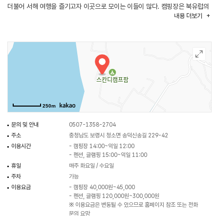
더불어 서해 여행을 즐기고자 이곳으로 모이는 이들이 많다. 캠핑장은 북유럽의
내용
더보기
이국적인 분위기를 모델로 삼아 조성했으며, 일반야영장 38면을 마련했다.
사이트 바닥 형태는 잔디 19면, 파쇄석 4면, 데크 15면으로 이뤄졌다. 사이트
크기와 개수는 가로 8m 세로 8m 22면, 가로 8m 세로 10m 16면이다.
캠핑장은 주말 운영을 원칙으로 사계절 내내 문을 연다. 예약은 온라인
실시간으로 가능하다. 캠핑장 인근에 오천항 등의 항구와 국립오서산자연휴양림
등 관광자원이 풍부하다. 항구 방면으로 나가면 싱싱한 해산물도 맛볼 수 있다.
250m
문의 및 안내
0507-1358-2704
주소
충청남도 보령시 청소면 송덕신송길 229-42
이용시간
- 캠핑장 14:00~익일 12:00
- 펜션, 글램핑 15:00~익일 11:00
휴일
매주 화요일 / 수요일
주차
가능
이용요금
- 캠핑장 40,000원~45,000
- 펜션, 글램핑 120,000원~300,000원
※ 이용요금은 변동될 수 있으므로 홈페이지 참조 또는 전화
문의 요망