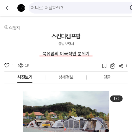
여행지
스칸디캠프팜
충남 보령시
북유럽의 이국적인 분위기
1
1K
1
사진보기
상세정보
댓글
1
/
5