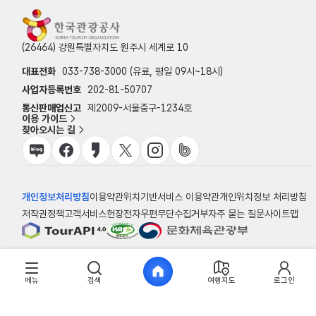
(26464) 강원특별자치도 원주시 세계로 10
대표전화
033-738-3000 (유료, 평일 09시~18시)
사업자등록번호
202-81-50707
통신판매업신고
제2009-서울중구-1234호
이용 가이드
찾아오시는 길
개인정보처리방침
이용약관
위치기반서비스 이용약관
개인위치정보 처리방침
저작권정책
고객서비스헌장
전자우편무단수집거부
자주 묻는 질문
사이트맵
© 한국관광공사
메뉴
검색
여행지도
로그인