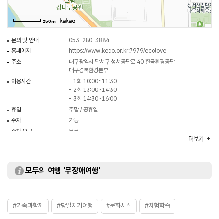
250m
문의 및 안내
053-280-3884
홈페이지
https://www.keco.or.kr:7979/ecolove
주소
대구광역시 달서구 성서공단로 40 한국환경공단
대구경북환경본부
이용시간
- 1회 10:00~11:30
- 2회 13:00~14:30
- 3회 14:30~16:00
휴일
주말 / 공휴일
주차
가능
주차 요금
무료
더보기
이용요금
무료
수용인원
회차별 80명
체험프로그램
우리 동네 환경테마 스탬프 투어 / K-eco ESG환경놀이터
모두의 여행 '무장애여행'
#가족과함께
#당일치기여행
#문화시설
#체험학습