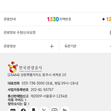
관광안내
지역번호
관광정보 수정/신규요청
관광정보
유관기관
(26464) 강원특별자치도 원주시 세계로 10
대표전화
033-738-3000 (유료, 평일 09시~18시)
사업자등록번호
202-81-50707
통신판매업신고
제2009-서울중구-1234호
이용 가이드
찾아오시는 길