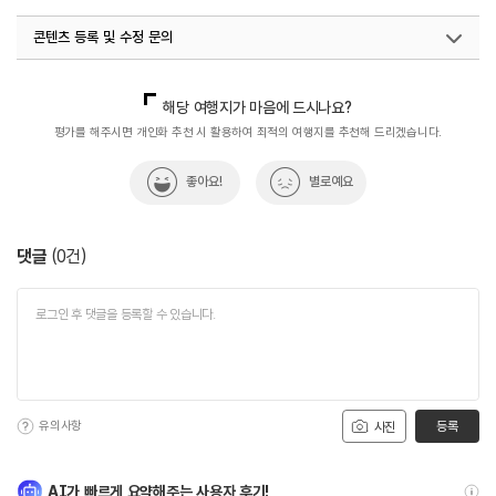
콘텐츠 등록 및 수정 문의
국내디지털마케팅팀
033-813-3500
해당 여행지가 마음에 드시나요?
평가를 해주시면 개인화 추천 시 활용하여 최적의 여행지를 추천해 드리겠습니다.
좋아요!
별로예요
댓글
(
0
건)
유의사항
등록
사진
AI가 빠르게 요약해주는 사용자 후기!