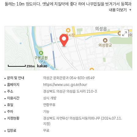
둘레는 10m 정도이다. 옛날에 치질약에 좋다 하여 나무껍질을 벗겨가서 동쪽과
내용
더보기
북서쪽에만 껍질이 남아있다. 가지가 지상으로부터 3m 되는 지점에서 세
갈래로 갈라져 있다. 가운데 있는 가지는 말라죽었으며, 동쪽과 서쪽에 있는
가지만 살아있다. 나무의 밑동 부분은 썩어서 큰 구멍이 나 있는 상태이다.
1919년 조선총독부 이름으로 출판된 『조선거수노수명목지』에는 남북한을
통틀어 208건의 회화나무 중 도서동의 회나무나 가슴 높이의 둘레가 가장
크다고 적혀 있다. 또 1972년에 발간된 『보호수지』에 실려 있는 360건
중에서도 단연코 1위였다.
도서동의 회나무는 오랜 세월 동안 조상들의 관심과 보살핌 속에 살아온
250m
나무이며, 회나무 중에서 둘레가 매우 크고 높은 나무로 생물학적 보존가치가
높아 기념물로 지정하여 보호하고 있다. 나무 아래에서는 당산제가 열리기도
문의 및 안내
의성군 문화관광과 054-830-6549
한다.
홈페이지
https://www.usc.go.kr/tour
주소
경상북도 의성군 의성읍 도서리 210-3
이용시간
상시 개방
휴일
연중무휴
주차
가능
지정현황
경상북도 자연유산 의성읍도서동의회나무 (2024.07.11.
지정)
입장료
무료