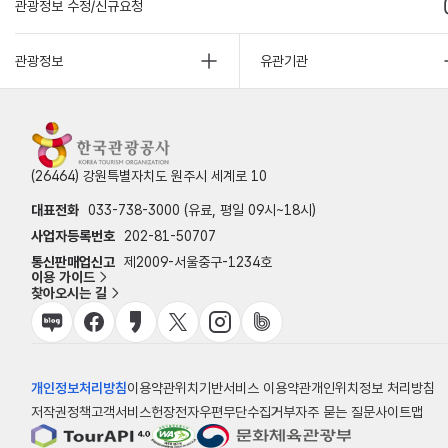
관광정보 수정/신규요청
관광정보
유관기관
(26464) 강원특별자치도 원주시 세계로 10
대표전화
033-738-3000 (유료, 평일 09시~18시)
사업자등록번호
202-81-50707
통신판매업신고
제2009-서울중구-1234호
이용 가이드
찾아오시는 길
개인정보처리방침
이용약관
위치기반서비스 이용약관
개인위치정보 처리방침
저작권정책
고객서비스헌장
전자우편무단수집거부
자주 묻는 질문
사이트맵