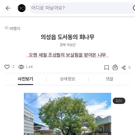
여행지
의성읍 도서동의 회나무
경북 의성군
오랜 세월 조상들의 보살핌을 받아온 나무
2
1.4K
0
사진보기
상세정보
댓글
1
/
6