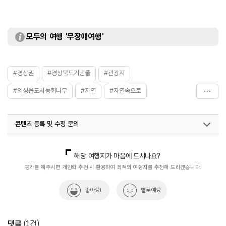
모두의 여행 '무장애여행'
#경상권
#경상북도기념물
#관광지
#의성읍도서동회나무
#자연
#자연속으로
#자연여행
#자연좋은곳
#자연풍경
#자연환경
콘텐츠 등록 및 수정 문의
#천연기념물
국내디지털마케팅팀
033-813-3500
해당 여행지가 마음에 드시나요?
평가를 해주시면 개인화 추천 시 활용하여 최적의 여행지를 추천해 드리겠습니다.
좋아요!
별로예요
댓글
(
1
건)