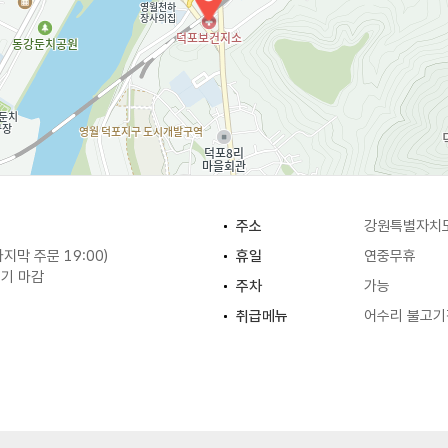
주소
강원특별자치도
(마지막 주문 19:00)
휴일
연중무휴
조기 마감
주차
가능
취급메뉴
어수리 불고기