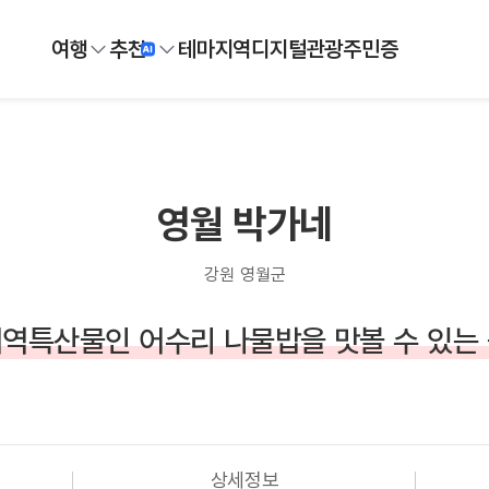
여행
추천
테마
지역
디지털
관광주민증
영월 박가네
강원 영월군
역특산물인 어수리 나물밥을 맛볼 수 있는
상세정보