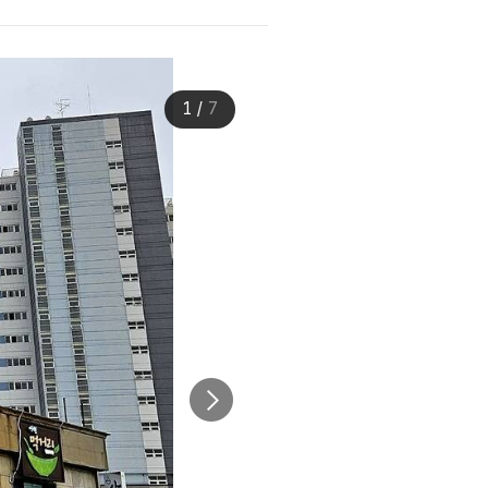
1
/
7