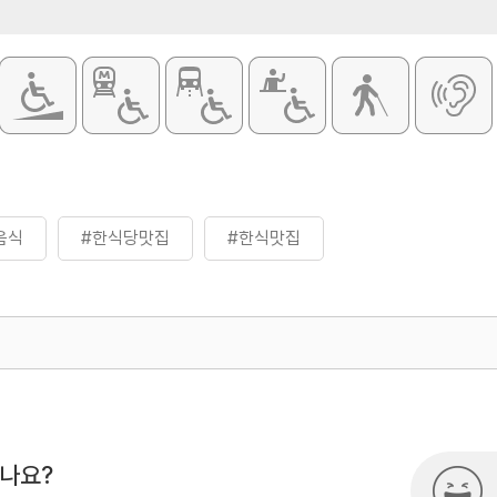
음식
#한식당맛집
#한식맛집
500
시나요?