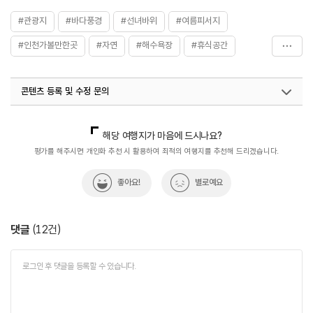
#관광지
#바다풍경
#선녀바위
#여름피서지
#인천가볼만한곳
#자연
#해수욕장
#휴식공간
#휴식하기좋은곳
콘텐츠 등록 및 수정 문의
국내디지털마케팅팀
033-813-3500
지역콘텐츠육성팀(반려동물동반여행)
02-7299-582
해당 여행지가 마음에 드시나요?
평가를 해주시면 개인화 추천 시 활용하여 최적의 여행지를 추천해 드리겠습니다.
좋아요!
별로예요
댓글
(
12
건)