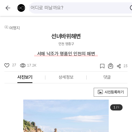
여행지
선녀바위해변
인천 영종구
서해 낙조가 명품인 인천의 해변
27
17.2K
23
사진보기
상세정보
댓글
사진등록하기
1
/
9