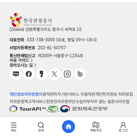
(26464) 강원특별자치도 원주시 세계로 10
대표전화
033-738-3000 (유료, 평일 09시~18시)
사업자등록번호
202-81-50707
통신판매업신고
제2009-서울중구-1234호
이용 가이드
찾아오시는 길
개인정보처리방침
이용약관
위치기반서비스 이용약관
개인위치정보 처리방침
저작권정책
고객서비스헌장
전자우편무단수집거부
자주 묻는 질문
사이트맵
© 한국관광공사
메뉴
검색
여행지도
로그인