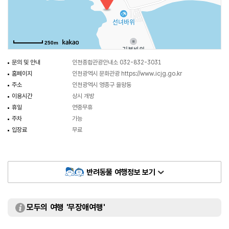
250m
문의 및 안내
인천종합관광안내소 032-832-3031
홈페이지
인천광역시 문화관광
https://www.icjg.go.kr
주소
인천광역시 영종구 을왕동
이용시간
상시 개방
휴일
연중무휴
주차
가능
입장료
무료
반려동물 여행정보 보기
모두의 여행 '무장애여행'