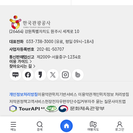
(26464) 강원특별자치도 원주시 세계로 10
대표전화
033-738-3000 (유료, 평일 09시~18시)
사업자등록번호
202-81-50707
통신판매업신고
제2009-서울중구-1234호
이용 가이드
찾아오시는 길
개인정보처리방침
이용약관
위치기반서비스 이용약관
개인위치정보 처리방침
저작권정책
고객서비스헌장
전자우편무단수집거부
자주 묻는 질문
사이트맵
© 한국관광공사
메뉴
검색
여행지도
로그인