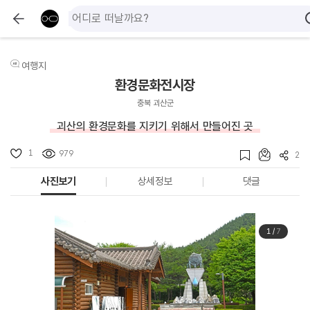
여행지
환경문화전시장
충북 괴산군
괴산의 환경문화를 지키기 위해서 만들어진 곳
1
979
2
사진보기
상세정보
댓글
1
/
7