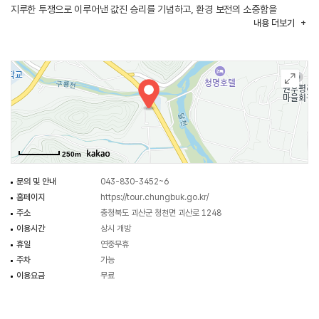
지루한 투쟁으로 이루어낸 값진 승리를 기념하고, 환경 보전의 소중함을
내용
더보기
일깨우기 위하여 환경문화전시관이 건립되었다. 천하대장군, 지하여장군 등의
장승 수십 개가 다양한 모습들로 만들어져 있고, 민간신앙 또는 경사가 있을 때
축하의 목적으로 세우는 솟대들이 무리 지어 있다.
250m
문의 및 안내
043-830-3452~6
홈페이지
https://tour.chungbuk.go.kr/
주소
충청북도 괴산군 청천면 괴산로 1248
이용시간
상시 개방
휴일
연중무휴
주차
가능
이용요금
무료