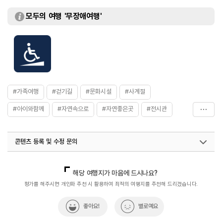
모두의 여행 '무장애여행'
#가족여행
#걷기길
#문화시설
#사계절
#아이와함께
#자연속으로
#자연좋은곳
#전시관
#충청권
#환경문화전시장
콘텐츠 등록 및 수정 문의
국내디지털마케팅팀
033-813-3500
열린관광콘텐츠팀(열린관광-모두의여행)
033-738-3425
해당 여행지가 마음에 드시나요?
평가를 해주시면 개인화 추천 시 활용하여 최적의 여행지를 추천해 드리겠습니다.
좋아요!
별로예요