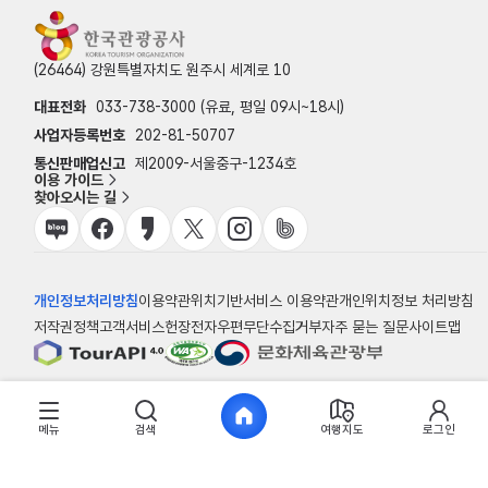
(26464) 강원특별자치도 원주시 세계로 10
대표전화
033-738-3000 (유료, 평일 09시~18시)
사업자등록번호
202-81-50707
통신판매업신고
제2009-서울중구-1234호
이용 가이드
찾아오시는 길
개인정보처리방침
이용약관
위치기반서비스 이용약관
개인위치정보 처리방침
저작권정책
고객서비스헌장
전자우편무단수집거부
자주 묻는 질문
사이트맵
© 한국관광공사
메뉴
검색
여행지도
로그인