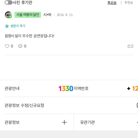
사진 후기만
최신순
추천순
서울 여행의 달인
시*하
2024. 8. 11.
방문자 후기
음향시설이 우수한 공연장입니다!
0
0
신고
관광안내
지역번호
관광정보 수정/신규요청
관광정보
유관기관