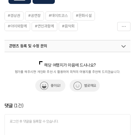
#경상권
#공연장
#데이트코스
#문화시설
#아이와함께
#연인과함께
#음악회
#전통&역사문화체험
#체험학습
#친구와함께
콘텐츠 등록 및 수정 문의
#포항문화예술회관
#힐링
국내디지털마케팅팀
033-813-3500
열린관광콘텐츠팀(열린관광-모두의여행)
033-738-3425
해당 여행지가 마음에 드시나요?
평가를 해주시면 개인화 추천 시 활용하여 최적의 여행지를 추천해 드리겠습니다.
좋아요!
별로예요
댓글
(
1
건)