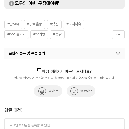
모두의 여행 '무장애여행'
#닭백숙
#닭볶음탕
#맛집
#오리백숙
#오리불고기
#오리탕
#옻닭
#월간_사진_제보_이벤트
#음식
콘텐츠 등록 및 수정 문의
국내디지털마케팅팀
033-813-3500
해당 여행지가 마음에 드시나요?
평가를 해주시면 개인화 추천 시 활용하여 최적의 여행지를 추천해 드리겠습니다.
좋아요!
별로예요
댓글
(
0
건)