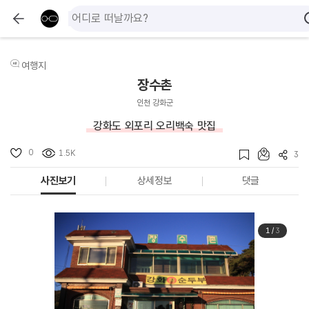
여행지
장수촌
인천 강화군
강화도 외포리 오리백숙 맛집
0
1.5K
3
사진보기
상세정보
댓글
1
/
3