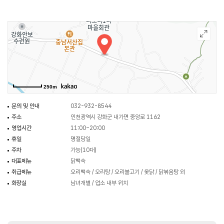
250m
문의 및 안내
032-932-8544
주소
인천광역시 강화군 내가면 중앙로 1162
영업시간
11:00~20:00
휴일
명절당일
주차
가능(10대)
대표메뉴
닭백숙
취급메뉴
오리백숙 / 오리탕 / 오리불고기 / 옻닭 / 닭볶음탕 외
화장실
남녀개별 / 업소 내부 위치