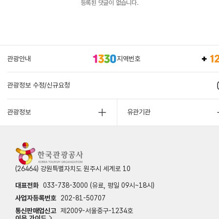
등록된 댓글이 없습니다.
관광안내
지역번호
관광정보 수정/신규요청
관광정보
유관기관
(26464) 강원특별자치도 원주시 세계로 10
대표전화
033-738-3000 (유료, 평일 09시~18시)
사업자등록번호
202-81-50707
통신판매업신고
제2009-서울중구-1234호
이용 가이드