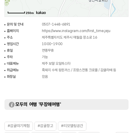
250m
문의 및 안내
0507-1448-6891
홈페이지
https://www.instagram.com/first_time.jeju
주소
제주특별자치도 제주시 애월읍 장소로 16
영업시간
10:00~19:00
휴일
연중무휴
주차
가능
대표메뉴
제주 보말 오일파스타
취급메뉴
흑돼지 수제 왕돈까스 / 프랑스전통 크로플 / 감귤라떼 등
화장실
있음
모두의 여행 '무장애여행'
#감귤따기체험
#감귤창고
#리모델링공간