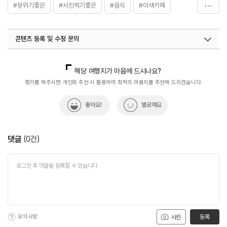
#분위기좋은
#사진찍기좋은
#음식
#이색카페
#제주가볼만한곳
#친구와함께
콘텐츠 등록 및 수정 문의
국내디지털마케팅팀
033-813-3500
해당 여행지가 마음에 드시나요?
평가를 해주시면 개인화 추천 시 활용하여 최적의 여행지를 추천해 드리겠습니다.
좋아요!
별로예요
댓글
(
0
건)
유의사항
등록
사진