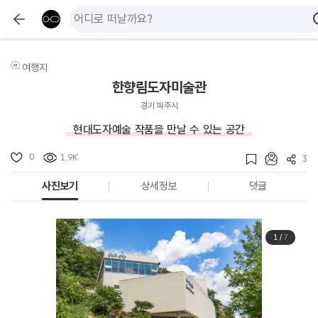
여행지
한향림도자미술관
경기 파주시
현대도자예술 작품을 만날 수 있는 공간
0
1.9K
3
사진보기
상세정보
댓글
1
/
7