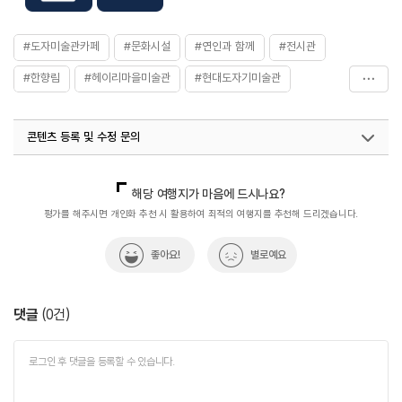
#도자미술관카페
#문화시설
#연인과 함께
#전시관
#한향림
#헤이리마을미술관
#현대도자기미술관
#현대도자미술관
콘텐츠 등록 및 수정 문의
국내디지털마케팅팀
033-813-3500
열린관광콘텐츠팀(열린관광-모두의여행)
033-738-3425
해당 여행지가 마음에 드시나요?
평가를 해주시면 개인화 추천 시 활용하여 최적의 여행지를 추천해 드리겠습니다.
좋아요!
별로예요
댓글
(
0
건)