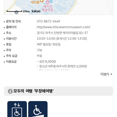
카페는 커피와 음료, 간단한 디저트와 식사를 제공하며, 한향림도자미술관의
티잔 컬렉션도 볼 수 있다.
250m
문의 및 안내
070-8872-0449
홈페이지
http://www.hhlceramicmuseum.com/
주소
경기도 파주시 탄현면 헤이리마을길 82-37
이용시간
10:30~16:00 (휴게시간 12:00~13:00)
휴일
매주 월요일~화요일
주차
가능
주차 요금
무료
이용요금
- 성인 8,000원
- 청소년·대학생·파주시민·장애인 6,000원
- 70세 이상 노인 6,000원
더보기
※ 무료 : 만 5세 미만 / 현역 군인
※ 자세한 사항은 홈페이지 참조
주요시설
미술관 / 세라믹홀 / 카페 / 세라믹가든 등
모두의 여행 '무장애여행'
화장실
있음
체험프로그램
코일링 접시 만들기 / 전사 머그컵 만들기 / 세라믹 페인팅
체험