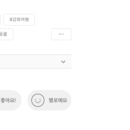
#강화여행
동물
#수도권
속으로
#전등사
여행)
033-738-3425
좋아요!
별로예요