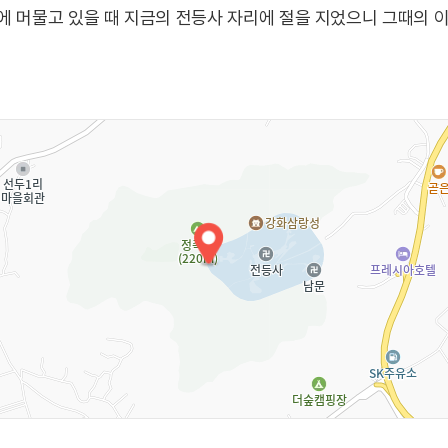
에 머물고 있을 때 지금의 전등사 자리에 절을 지었으니 그때의 이름
가궐을 지은 후 진종사를 크게 중창시켰으며, 16년이 지난 충렬
전등사’라 사찰 명칭을 바꾸었다. 이후 조선 광해군 때인 1614
재건을 시작하여 1621년 2월에 전등사의 옛 모습을 되찾았다.
등 대한민국의 보물이 있고, 조선왕조실록을 보관했던 정족사고가 경
명하는 양헌수승전비가 있다. 병인양요 때 전략적 요충지였던 
수 장군의 공적을 기념하기 위해 고종 10년인 1873년에 건립
형, 체험형, 휴식형으로 나뉘어 있다. 당일형은 짧은 시간 틈을 
절 또는 참가자들의 특성에 따라 사찰마다 조금씩 다른 프로그램
시 쉴 수 있도록 도와주는 프로그램이다.