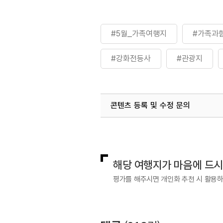
#5월_가족여행지
#가족과
#강화전등사
#관광지
#반려동물동반여행지
#사
콘텐츠 등록 및 수정 문의
#수도권반려동물여행지
#
국내디지털마케팅팀
033-813-3
#전통&역사문화체험
#체험
관광복지센터(안심여행)
033-73
해당 여행지가 마음에 드
평가를 해주시면 개인화 추천 시 활용