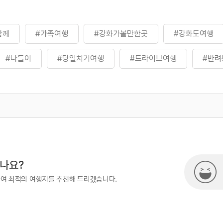
함께
#가족여행
#강화가볼만한곳
#강화도여행
#나들이
#당일치기여행
#드라이브여행
#반려
찰
#사찰&산사
#사찰여행
#서울근교여행
아이와함께
#역사
#인천권반려동물여행지
#자연
500
열린관광콘텐츠팀(열린관광-모두의
학습
#친구와함께
#템플스테이
#힐링
8-3551
시나요?
하여 최적의 여행지를 추천해 드리겠습니다.