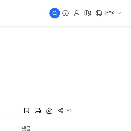
한국어
94
댓글