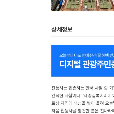
상세정보
전등사는 현존하는 한국 사찰 중 가
간직한 사찰이다. ‘세종실록지리지’
토성 자리에 석성을 쌓아 올려 오늘
처음 전등사를 창건한 분은 진나라에