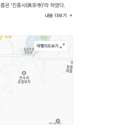
은 ‘진종사(眞宗寺)’라 하였다.
왕 때 왕비인 정화궁주가 진종사에
내용
더보기
년에 화재로 인해 건물이 모두
내에 있다. 또, 동문 쪽에는
전등사에 쳐들어온 프랑스군을
한 것이다. 체험 프로그램으로는
내 한국의 불교문화를 체험할 수
들이 진행되고, 휴식형은 말 그대로