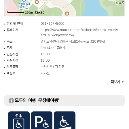
250m
문의 및 안내
031-267-5600
홈페이지
https://www.marriott.com/ko/hotels/selcw-courty
ard-suwon/overview/
주소
경기도 수원시 영통구 광교호수공원로 320 (하동)
주차
가능 (최대 138대)
입실시간
15:00
퇴실시간
12:00
식음료장
수원키친 / TLT 등
객실수
288실
객실유형
프리미어 킹 / 프리미어 더블 / 디럭스 킹 / 프리미어 스위트 킹
더보기
/ 프리미어 스위트 더블 / 디럭스 스위트 킹 / 레이크 파크
스위트
부대시설
라운지 / 피트니스센터 / 세탁실 / 세미나실 등
모두의 여행 '무장애여행'