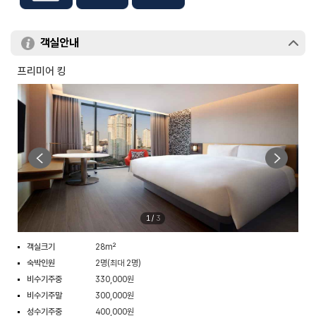
객실안내
프리미어 킹
1
/
3
객실크기
28m²
숙박인원
2명(최대 2명)
비수기주중
330,000원
비수기주말
300,000원
성수기주중
400,000원