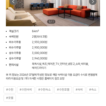
1
/
3
객실크기
84m²
숙박인원
2명(최대 3명)
비수기주중
2,930,000원
비수기주말
2,900,000원
성수기주중
3,000,000원
성수기주말
2,940,000원
목욕시설,욕조,에어콘,TV,인터넷,냉장고,쇼파,테이블,
편의시설
헤어드라이기
※ 위 정보는 2026년 07월에 작성된 정보로 해당 숙박시설 이용 요금이 수시로 변동됨에
따라 이용요금 및 기타 자세한 사항은 홈페이지 참조 요망
#수원
#수원숙박
#수원숙소
#수원호텔
#숙박
#숙소
#호텔