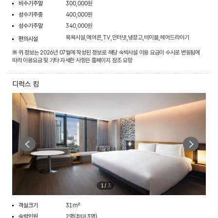
비수기주말
300,000원
성수기주중
400,000원
성수기주말
340,000원
목욕시설,에어콘,TV,인터넷,냉장고,테이블,헤어드라이기
편의시설
※ 위 정보는 2026년 07월에 작성된 정보로 해당 숙박시설 이용 요금이 수시로 변동됨에
따라 이용요금 및 기타 자세한 사항은 홈페이지 참조 요망
디럭스 킹
1
/
3
객실크기
31m²
숙박인원
2명(최대 3명)