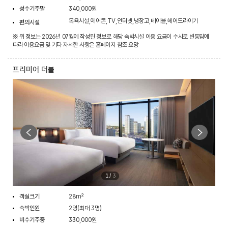
성수기주말
340,000원
목욕시설,에어콘,TV,인터넷,냉장고,테이블,헤어드라이기
편의시설
※ 위 정보는 2026년 07월에 작성된 정보로 해당 숙박시설 이용 요금이 수시로 변동됨에
따라 이용요금 및 기타 자세한 사항은 홈페이지 참조 요망
프리미어 더블
1
/
3
객실크기
28m²
숙박인원
2명(최대 3명)
비수기주중
330,000원