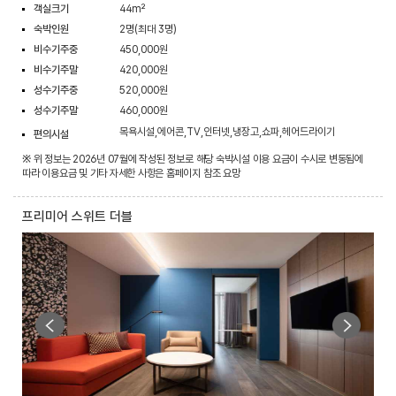
객실크기
44m²
숙박인원
2명(최대 3명)
비수기주중
450,000원
비수기주말
420,000원
성수기주중
520,000원
성수기주말
460,000원
목욕시설,에어콘,TV,인터넷,냉장고,쇼파,헤어드라이기
편의시설
※ 위 정보는 2026년 07월에 작성된 정보로 해당 숙박시설 이용 요금이 수시로 변동됨에
따라 이용요금 및 기타 자세한 사항은 홈페이지 참조 요망
프리미어 스위트 더블