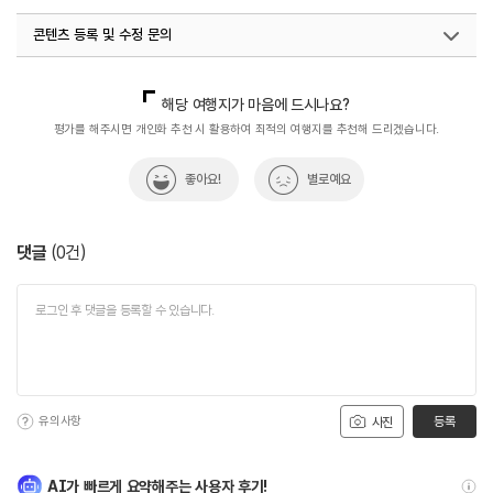
콘텐츠 등록 및 수정 문의
국내디지털마케팅팀
033-813-3500
열린관광콘텐츠팀(열린관광-모두의여행)
033-738-3425
해당 여행지가 마음에 드시나요?
평가를 해주시면 개인화 추천 시 활용하여 최적의 여행지를 추천해 드리겠습니다.
좋아요!
별로예요
댓글
(
0
건)
유의사항
등록
사진
AI가 빠르게 요약해주는 사용자 후기!