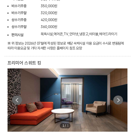
비수기주중
350,000원
비수기주말
320,000원
성수기주중
420,000원
성수기주말
360,000원
목욕시설,에어콘,TV,인터넷,냉장고,테이블,헤어드라이기
편의시설
※ 위 정보는 2026년 07월에 작성된 정보로 해당 숙박시설 이용 요금이 수시로 변동됨에
따라 이용요금 및 기타 자세한 사항은 홈페이지 참조 요망
프리미어 스위트 킹
1
/
3