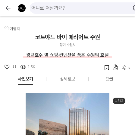
여행지
코트야드 바이 메리어트 수원
경기 수원시
광교호수 옆 쇼핑·컨벤션을 품은 수원의 호텔
11
1.5K
5
사진보기
상세정보
댓글
1
/
13