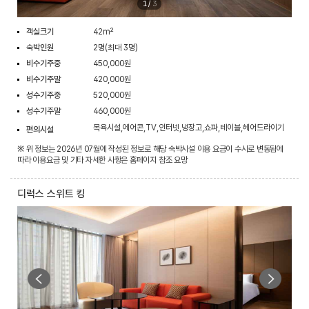
1
/
3
객실크기
42m²
숙박인원
2명(최대 3명)
비수기주중
450,000원
비수기주말
420,000원
성수기주중
520,000원
성수기주말
460,000원
목욕시설,에어콘,TV,인터넷,냉장고,쇼파,테이블,헤어드라이기
편의시설
※ 위 정보는 2026년 07월에 작성된 정보로 해당 숙박시설 이용 요금이 수시로 변동됨에
따라 이용요금 및 기타 자세한 사항은 홈페이지 참조 요망
디럭스 스위트 킹