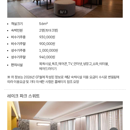
1
/
3
객실크기
56m²
숙박인원
2명(최대 3명)
비수기주중
930,000원
비수기주말
900,000원
성수기주중
1,000,000원
성수기주말
940,000원
목욕시설,욕조,에어콘,TV,인터넷,냉장고,쇼파,테이블,
편의시설
헤어드라이기
※ 위 정보는 2026년 07월에 작성된 정보로 해당 숙박시설 이용 요금이 수시로 변동됨에
따라 이용요금 및 기타 자세한 사항은 홈페이지 참조 요망
레이크 파크 스위트