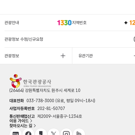
관광안내
지역번호
관광정보 수정/신규요청
관광정보
유관기관
(26464) 강원특별자치도 원주시 세계로 10
대표전화
033-738-3000 (유료, 평일 09시~18시)
사업자등록번호
202-81-50707
통신판매업신고
제2009-서울중구-1234호
이용 가이드
찾아오시는 길