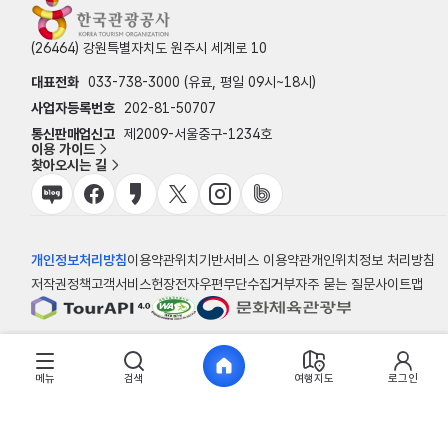
(26464) 강원특별자치도 원주시 세계로 10
대표전화
033-738-3000 (유료, 평일 09시~18시)
사업자등록번호
202-81-50707
통신판매업신고
제2009-서울중구-1234호
이용 가이드
찾아오시는 길
개인정보처리방침
이용약관
위치기반서비스 이용약관
개인위치정보 처리방침
저작권정책
고객서비스헌장
전자우편무단수집거부
자주 묻는 질문
사이트맵
© 한국관광공사
메뉴
검색
여행지도
로그인