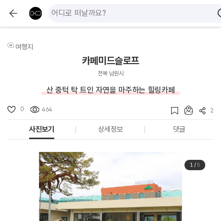
여행지
카페미드슬로프
전북 남원시
산 중턱 탁 트인 자연을 마주하는 힐링카페
0
464
2
사진보기
상세정보
댓글
1
/
5