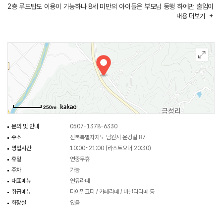
2층 루프탑도 이용이 가능하나 8세 미만의 아이들은 부모님 동행 하에만 출입이
내용
더보기
가능하다. 안쪽으로 길게 이어지는 직사각형의 내부 공간 가운데에는
디저트류가 진열되어 있고 테이블들이 뒤쪽으로 있어 편안한 자리에서 자연을
감상하기 좋다.
250m
문의 및 안내
0507-1378-6330
주소
전북특별자치도 남원시 운강길 87
영업시간
10:00~21:00 (라스트오더 20:30)
휴일
연중무휴
주차
가능
대표메뉴
연유라떼
취급메뉴
타이밀크티 / 카페라떼 / 바닐라라떼 등
화장실
있음