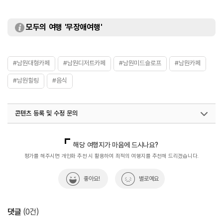
모두의 여행 '무장애여행'
#남원대형카페
#남원디저트카페
#남원미드슬로프
#남원카페
#남원힐링
#음식
콘텐츠 등록 및 수정 문의
국내디지털마케팅팀
033-813-3500
해당 여행지가 마음에 드시나요?
평가를 해주시면 개인화 추천 시 활용하여 최적의 여행지를 추천해 드리겠습니다.
좋아요!
별로예요
댓글
(
0
건)