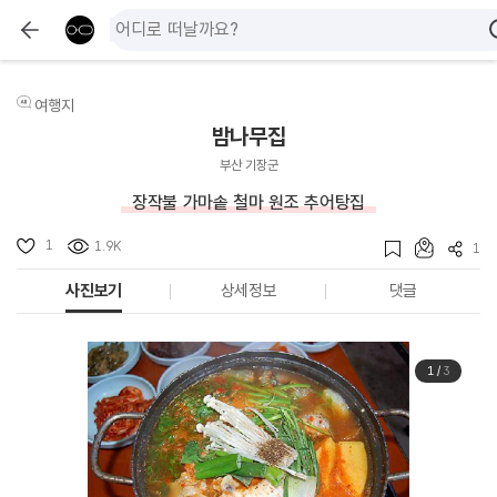
여행지
밤나무집
부산 기장군
장작불 가마솥 철마 원조 추어탕집
1
1.9K
1
사진보기
상세정보
댓글
1
/
3