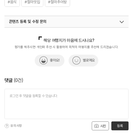
#음식
#철마맛집
#철마추어탕
콘텐츠 등록 및 수정 문의
국내디지털마케팅팀
033-813-3500
해당 여행지가 마음에 드시나요?
평가를 해주시면 개인화 추천 시 활용하여 최적의 여행지를 추천해 드리겠습니다.
좋아요!
별로예요
댓글
(
0
건)
유의사항
등록
사진