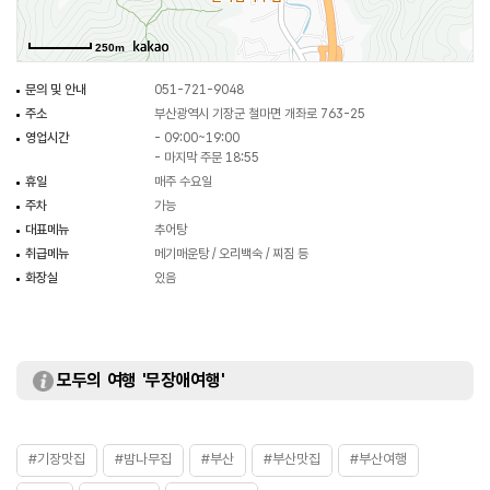
250m
문의 및 안내
051-721-9048
주소
부산광역시 기장군 철마면 개좌로 763-25
영업시간
- 09:00~19:00
- 마지막 주문 18:55
휴일
매주 수요일
주차
가능
대표메뉴
추어탕
취급메뉴
메기매운탕 / 오리백숙 / 찌짐 등
화장실
있음
모두의 여행 '무장애여행'
#기장맛집
#밤나무집
#부산
#부산맛집
#부산여행