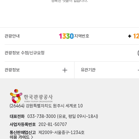
등록된 댓글이 없습니다.
관광안내
지역번호
관광정보 수정/신규요청
관광정보
유관기관
(26464) 강원특별자치도 원주시 세계로 10
대표전화
033-738-3000 (유료, 평일 09시~18시)
사업자등록번호
202-81-50707
통신판매업신고
제2009-서울중구-1234호
이용 가이드