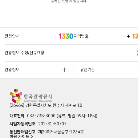
등록된 댓글이 없습니다.
관광안내
지역번호
관광정보 수정/신규요청
관광정보
유관기관
(26464) 강원특별자치도 원주시 세계로 10
대표전화
033-738-3000 (유료, 평일 09시~18시)
사업자등록번호
202-81-50707
통신판매업신고
제2009-서울중구-1234호
이용 가이드