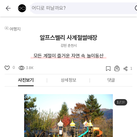
여행지
알프스벨리 사계절썰매장
강원 춘천시
모든 계절이 즐거운 자연 속 놀이동산
0
3.8K
1
사진보기
상세정보
댓글
1
/
19