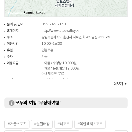
아이들과 함께 계절별로 추억을 만들기에 좋은 곳이다.
250m
문의 및 안내
033-243-2130
홈페이지
http://www.alpsvalley.kr
주소
강원특별자치도 춘천시 사북면 화악지암길 322-65
이용시간
10:00~16:00
휴일
연중무휴
주차
가능
이용요금
- 여름 : 수영장 10,000원
- 겨울 : 눈썰매장 12,000원
※ 3세 미만 무료
부대시설
수영장 / 족구장 / 매점 등
더보기
대여안내
- 튜브 대여료 5,000원
- 평상 이용료 20,000원
- 정자 대여 60,000원
모두의 여행 '무장애여행'
#겨울스포츠
#눈썰매장
#레포츠
#복합레저스포츠