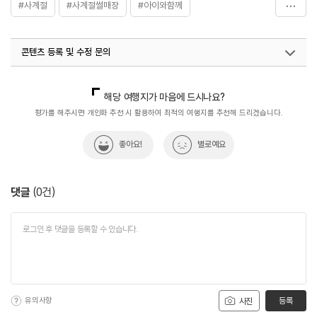
#사계절
#사계절썰매장
#아이와함께
#익스트림스포츠
콘텐츠 등록 및 수정 문의
국내디지털마케팅팀
033-813-3500
해당 여행지가 마음에 드시나요?
평가를 해주시면 개인화 추천 시 활용하여 최적의 여행지를 추천해 드리겠습니다.
좋아요!
별로예요
댓글
(
0
건)
유의사항
등록
사진