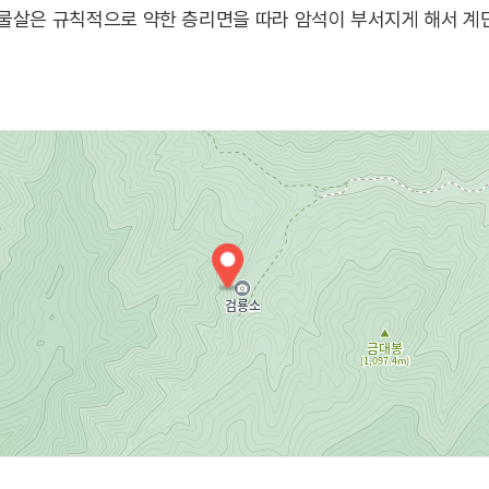
물살은 규칙적으로 약한 층리면을 따라 암석이 부서지게 해서 계
페이지)