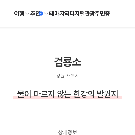
여행
추천
테마
지역
디지털
관광주민증
검룡소
강원 태백시
물이 마르지 않는 한강의 발원지
상세정보