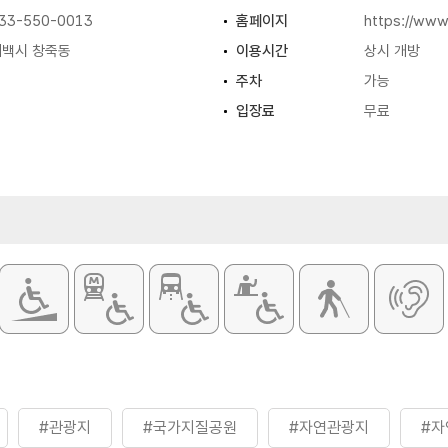
3-550-0013
홈페이지
https://www
태백시 창죽동
이용시간
상시 개방
주차
가능
입장료
무료
#관광지
#국가지질공원
#자연관광지
#자