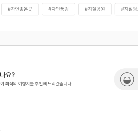
#자연좋은곳
#자연풍경
#지질공원
#지질명
500
시나요?
하여 최적의 여행지를 추천해 드리겠습니다.