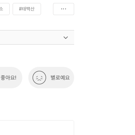
소
#태백산
좋아요!
별로예요