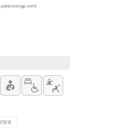
.paleozoicgp.com/
연발생