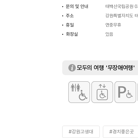
문의 및 안내
태백산국립공원 03
주소
강원특별자치도 
휴일
연중무휴
화장실
있음
모두의 여행 '무장애여행'
#강원고생대
#경치좋은곳