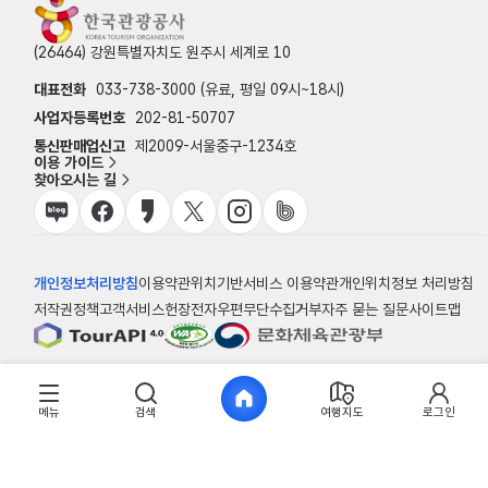
(26464) 강원특별자치도 원주시 세계로 10
대표전화
033-738-3000 (유료, 평일 09시~18시)
사업자등록번호
202-81-50707
통신판매업신고
제2009-서울중구-1234호
이용 가이드
찾아오시는 길
개인정보처리방침
이용약관
위치기반서비스 이용약관
개인위치정보 처리방침
저작권정책
고객서비스헌장
전자우편무단수집거부
자주 묻는 질문
사이트맵
© 한국관광공사
메뉴
검색
여행지도
로그인