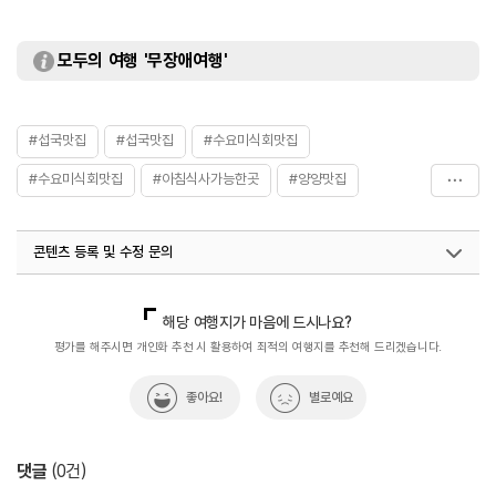
모두의 여행 '무장애여행'
#섭국맛집
#섭국맛집
#수요미식회맛집
#수요미식회맛집
#아침식사가능한곳
#양양맛집
#양양맛집
#음식
#자연산홍합
콘텐츠 등록 및 수정 문의
국내디지털마케팅팀
033-813-3500
해당 여행지가 마음에 드시나요?
평가를 해주시면 개인화 추천 시 활용하여 최적의 여행지를 추천해 드리겠습니다.
좋아요!
별로예요
댓글
(
0
건)