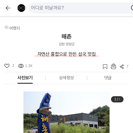
여행지
해촌
강원 양양군
자연산 홍합으로 만든 섭국 맛집
2
1.3K
7
사진보기
상세정보
댓글
1
/
5