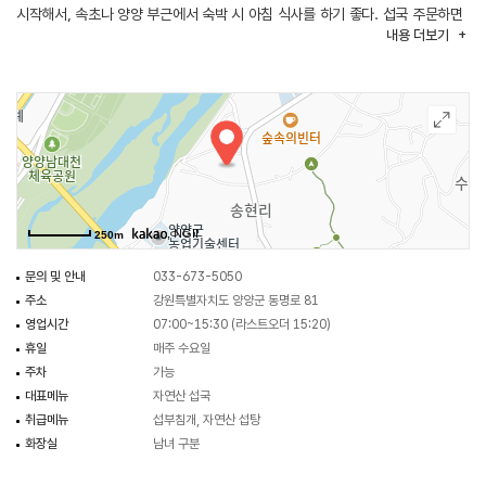
시작해서, 속초나 양양 부근에서 숙박 시 아침 식사를 하기 좋다. 섭국 주문하면
내용
더보기
기본으로 나오는 반찬 중에 가자미구이가 이 집의 또 다른 별미이다.
두툼하면서도 바삭한 섭부침개도 인기 메뉴다. 매일 생물로만 하므로
해상날씨나 기타 사정에 의해 섭이 없을 때는 영업을 하지 않는다. 인근에
양양시장, 양양남대천, 중광정해수욕장 등이 있다.
, NGII
250m
문의 및 안내
033-673-5050
주소
강원특별자치도 양양군 동명로 81
영업시간
07:00~15:30 (라스트오더 15:20)
휴일
매주 수요일
주차
가능
대표메뉴
자연산 섭국
취급메뉴
섭부침개, 자연산 섭탕
화장실
남녀 구분