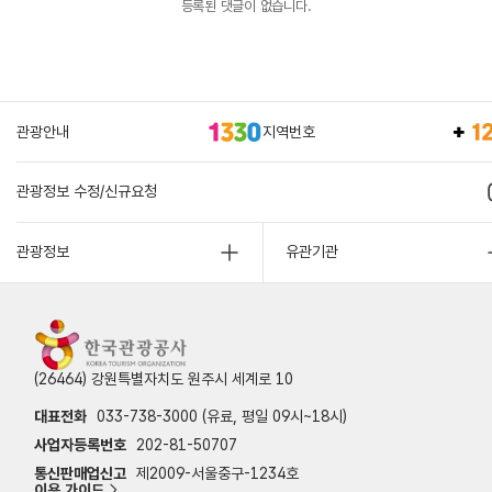
등록된 댓글이 없습니다.
관광안내
지역번호
관광정보 수정/신규요청
관광정보
유관기관
(26464) 강원특별자치도 원주시 세계로 10
대표전화
033-738-3000 (유료, 평일 09시~18시)
사업자등록번호
202-81-50707
통신판매업신고
제2009-서울중구-1234호
이용 가이드