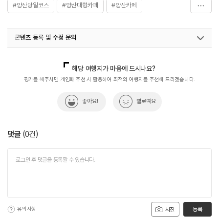
#양산당일코스
#양산대형카페
#양산카페
#양산카페추천
#음식
#젤라또맛집
콘텐츠 등록 및 수정 문의
국내디지털마케팅팀
033-813-3500
해당 여행지가 마음에 드시나요?
평가를 해주시면 개인화 추천 시 활용하여 최적의 여행지를 추천해 드리겠습니다.
좋아요!
별로예요
댓글
(
0
건)
유의사항
등록
사진