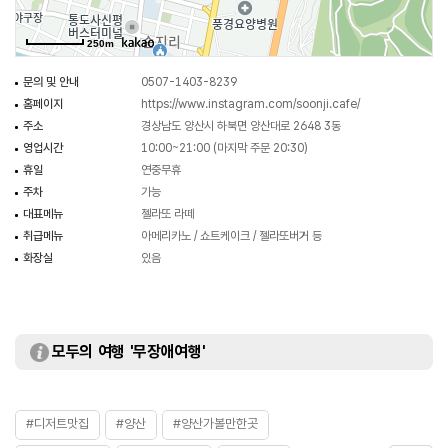
250m
문의 및 안내
0507-1403-8239
홈페이지
https://www.instagram.com/soonji.cafe/
주소
경상남도 양산시 하북면 양산대로 2648 3동
영업시간
10:00~21:00 (마지막 주문 20:30)
휴일
연중무휴
주차
가능
대표메뉴
젤라또 라떼
취급메뉴
아메리카노 / 쇼트케이크 / 젤라또버거 등
화장실
있음
모두의 여행 '무장애여행'
#디저트맛집
#양산
#양산가볼만한곳