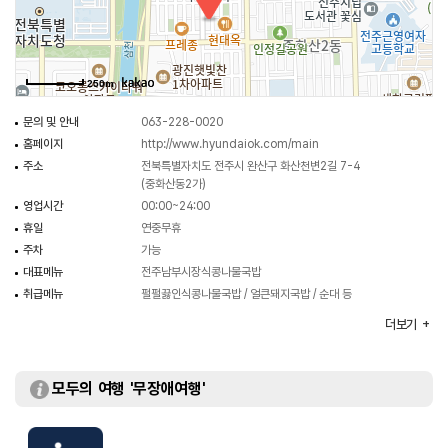
250m
문의 및 안내
063-228-0020
홈페이지
http://www.hyundaiok.com/main
주소
전북특별자치도 전주시 완산구 화산천변2길 7-4
(중화산동2가)
영업시간
00:00~24:00
휴일
연중무휴
주차
가능
대표메뉴
전주남부시장식콩나물국밥
취급메뉴
펄펄끓인식콩나물국밥 / 얼큰돼지국밥 / 순대 등
화장실
가능 (남녀 구분)
더보기
모두의 여행 '무장애여행'