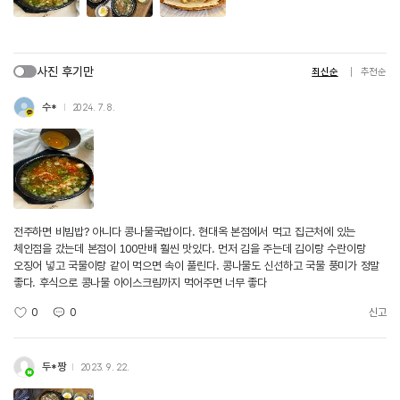
사진 후기만
최신순
추천순
수*
2024. 7. 8.
전주하면 비빔밥? 아니다 콩나물국밥이다. 현대옥 본점에서 먹고 집근처에 있는
체인점을 갔는데 본점이 100만배 훨씬 맛있다. 먼저 김을 주는데 김이랑 수란이랑
오징어 넣고 국물이랑 같이 먹으면 속이 풀린다. 콩나물도 신선하고 국물 풍미가 정말
좋다. 후식으로 콩나물 아이스크림까지 먹어주면 너무 좋다
0
0
신고
두*짱
2023. 9. 22.