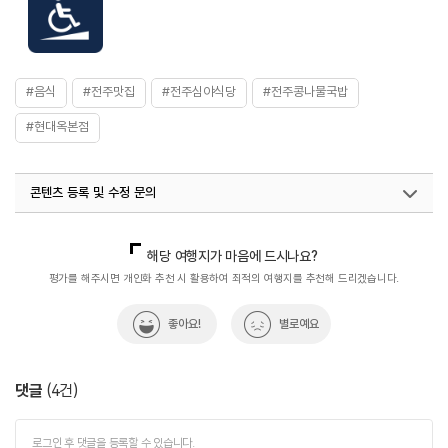
#음식
#전주맛집
#전주심야식당
#전주콩나물국밥
#현대옥본점
콘텐츠 등록 및 수정 문의
국내디지털마케팅팀
033-813-3500
열린관광콘텐츠팀(열린관광-모두의여행)
033-738-3425
해당 여행지가 마음에 드시나요?
평가를 해주시면 개인화 추천 시 활용하여 최적의 여행지를 추천해 드리겠습니다.
좋아요!
별로예요
댓글
(
4
건)