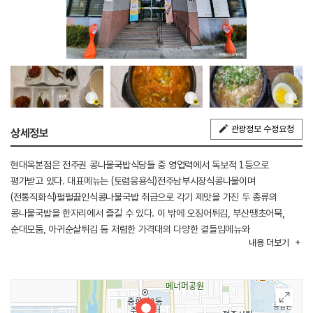
관광정보 수정요청
상세정보
현대옥본점은 전주권 콩나물국밥식당들 중 영업력에서 독보적 1등으로
평가받고 있다. 대표메뉴는 (토렴응용식)전주남부시장식콩나물이며
(전통직화식)펄펄끓인식콩나물국밥 취급으로 각기 제맛을 가진 두 종류의
콩나물국밥을 한자리에서 즐길 수 있다. 이 밖에 오징어튀김, 부산땡초어묵,
순대모둠, 아귀순살튀김 등 저렴한 가격대의 다양한 곁들임메뉴와
내용
더보기
현대옥스테이크, 햄볶음밥 등 가족외식에 적합한 어린이메뉴들이 있다.
콩나물아이스크림, 콩나물박물관, 콩나물머리핀 등 식도락의 재미와 볼거리가
있다.