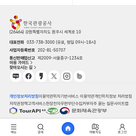
(26464) 강원특별자치도 원주시 세계로 10
대표전화
033-738-3000 (유료, 평일 09시~18시)
사업자등록번호
202-81-50707
통신판매업신고
제2009-서울중구-1234호
이용 가이드
찾아오시는 길
개인정보처리방침
이용약관
위치기반서비스 이용약관
개인위치정보 처리방침
저작권정책
고객서비스헌장
전자우편무단수집거부
자주 묻는 질문
사이트맵
© 한국관광공사
메뉴
검색
여행지도
로그인