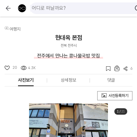
여행지
현대옥 본점
전북 전주시
전주에서 만나는 콩나물국밥 맛집
20
4.3K
6
사진보기
상세정보
댓글
사진등록하기
1
/
21