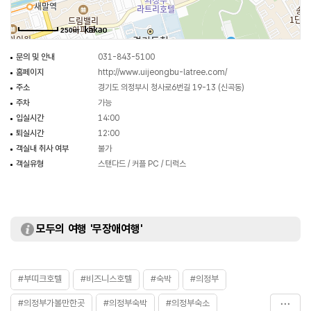
250m
문의 및 안내
031-843-5100
홈페이지
http://www.uijeongbu-latree.com/
주소
경기도 의정부시 청사로6번길 19-13 (신곡동)
주차
가능
입실시간
14:00
퇴실시간
12:00
객실내 취사 여부
불가
객실유형
스탠다드 / 커플 PC / 디럭스
모두의 여행 '무장애여행'
#부띠크호텔
#비즈니스호텔
#숙박
#의정부
#의정부가볼만한곳
#의정부숙박
#의정부숙소