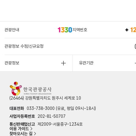
관광안내
지역번호
관광정보 수정/신규요청
관광정보
유관기관
(26464) 강원특별자치도 원주시 세계로 10
대표전화
033-738-3000 (유료, 평일 09시~18시)
사업자등록번호
202-81-50707
통신판매업신고
제2009-서울중구-1234호
이용 가이드
찾아오시는 길