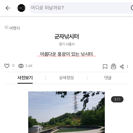
여행지
군자낚시터
경기 시흥시
아름다운 풍광이 있는 낚시터
0
2.4K
1
사진보기
상세정보
댓글
1
/
5