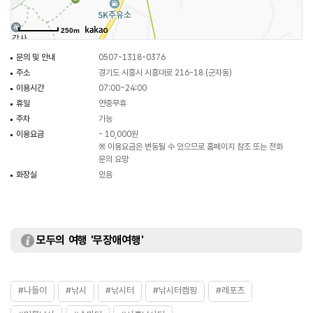
250m
문의 및 안내
0507-1318-0376
주소
경기도 시흥시 시흥대로 216-18 (군자동)
이용시간
07:00~24:00
휴일
연중무휴
주차
가능
이용요금
- 10,000원
※ 이용요금은 변동될 수 있으므로 홈페이지 참조 또는 전화
문의 요망
화장실
있음
모두의 여행 '무장애여행'
#나들이
#낚시
#낚시터
#낚시터캠핑
#레포츠