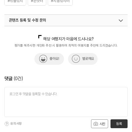
#민물낚시
#손맛터
#시흥낚시터
콘텐츠 등록 및 수정 문의
국내디지털마케팅팀
033-813-3500
해당 여행지가 마음에 드시나요?
평가를 해주시면 개인화 추천 시 활용하여 최적의 여행지를 추천해 드리겠습니다.
좋아요!
별로예요
댓글
(
0
건)
유의사항
등록
사진