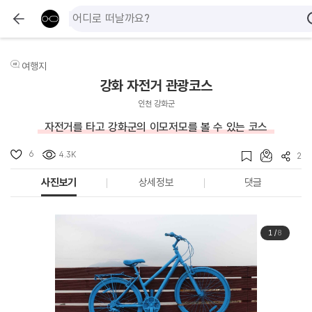
여행지
강화 자전거 관광코스
인천 강화군
자전거를 타고 강화군의 이모저모를 볼 수 있는 코스
6
4.3K
2
사진보기
상세정보
댓글
1
/
8