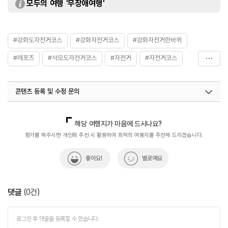
모두의 여행 '무장애여행'
#강화도자전거코스
#강화자전거코스
#강화자전거한바퀴
#레포츠
#석모도자전거코스
#자전거
#자전거코스
#자전거하이킹
콘텐츠 등록 및 수정 문의
국내디지털마케팅팀
033-813-3500
해당 여행지가 마음에 드시나요?
평가를 해주시면 개인화 추천 시 활용하여 최적의 여행지를 추천해 드리겠습니다.
좋아요!
별로예요
댓글
(
0
건)