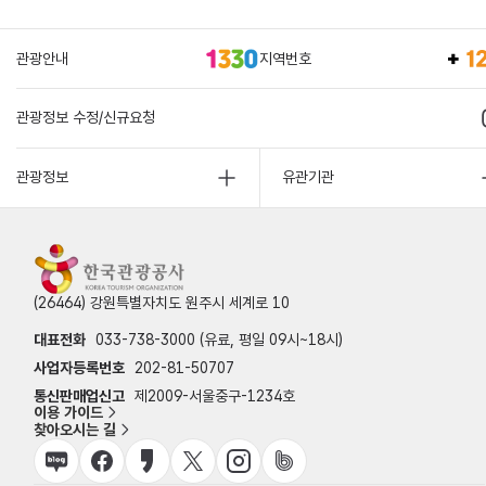
관광안내
지역번호
관광정보 수정/신규요청
관광정보
유관기관
(26464) 강원특별자치도 원주시 세계로 10
대표전화
033-738-3000 (유료, 평일 09시~18시)
사업자등록번호
202-81-50707
통신판매업신고
제2009-서울중구-1234호
이용 가이드
찾아오시는 길