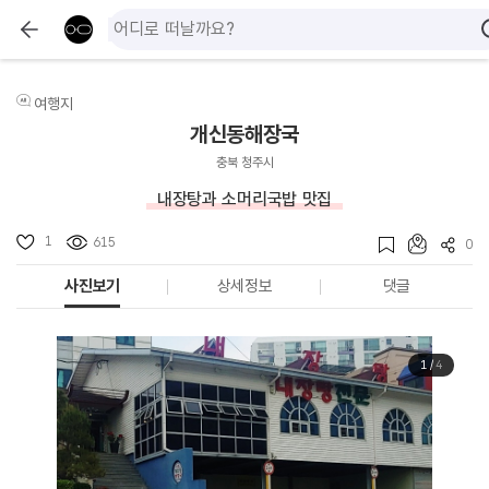
여행지
개신동해장국
충북 청주시
내장탕과 소머리국밥 맛집
1
615
0
사진보기
상세정보
댓글
1
/
4