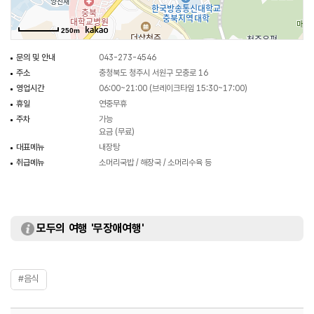
250m
문의 및 안내
043-273-4546
주소
충청북도 청주시 서원구 모충로 16
영업시간
06:00~21:00 (브레이크타임 15:30~17:00)
휴일
연중무휴
주차
가능
요금 (무료)
대표메뉴
내장탕
취급메뉴
소머리국밥 / 해장국 / 소머리수육 등
모두의 여행 '무장애여행'
#음식