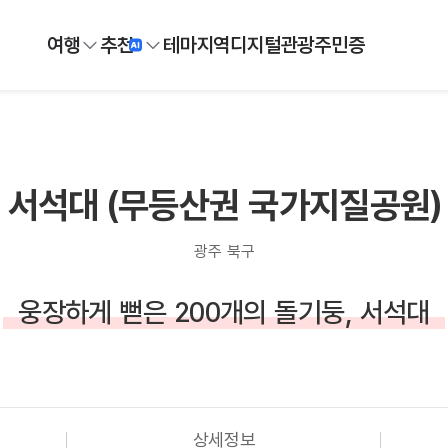
여행
추천
테마
지역
디지털
관광주민증
서석대 (무등산권 국가지질공원)
광주 북구
웅장하게 뻗은 200개의 돌기둥, 서석대
상세정보