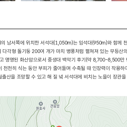
)의 남서쪽에 위치한 서석대(1,050m)는 임석대(950m)와 
2m의 다각형 돌기둥 200여 개가 마치 병풍처럼 펼쳐져 있는 무등
명명된 화산암으로서 중생대 백악기 후기(약 8,700~8,500만
이 천천히 식는 동안 부피가 줄어들며 수축될 때 인장력이 작용하
출산을 조망할 수 있고 해 질 녘 서석대에 비치는 노을이 장관을