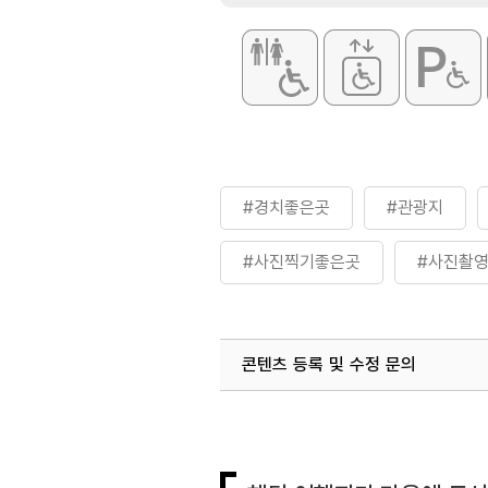
#경치좋은곳
#관광지
#사진찍기좋은곳
#사진촬
#자연좋은곳
#자연환경
콘텐츠 등록 및 수정 문의
#휴식하기좋은곳
국내디지털마케팅팀
033-813-3