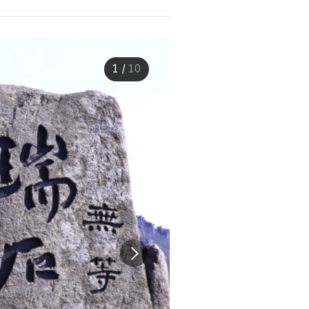
1
/
10