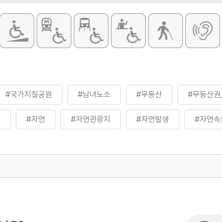
#국가지질공원
#남녀노소
#무등산
#무등산권
영
#자연
#자연관광지
#자연발생
#자연속
#주상절리
#지질공원
#지질명소
#휴식여행
500