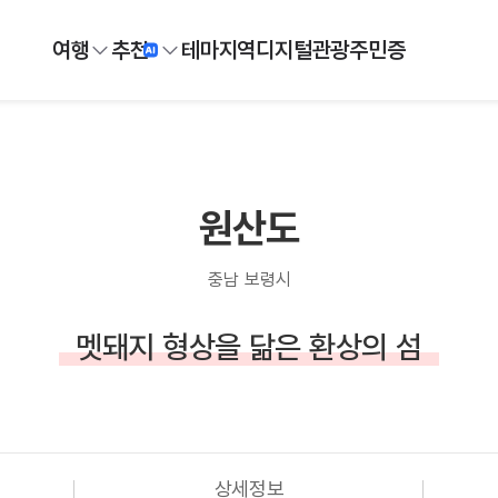
여행
추천
테마
지역
디지털
관광주민증
원산도
충남 보령시
멧돼지 형상을 닮은 환상의 섬
상세정보