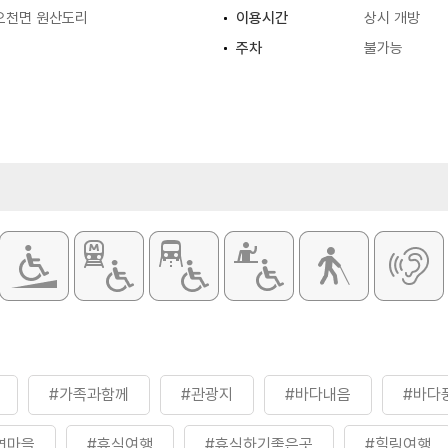
오천면 원산도리
이용시간
상시 개방
주차
불가능
#가족과함께
#관광지
#바다내음
#바다
연마을
#휴식여행
#휴식하기좋은곳
#힐링여행