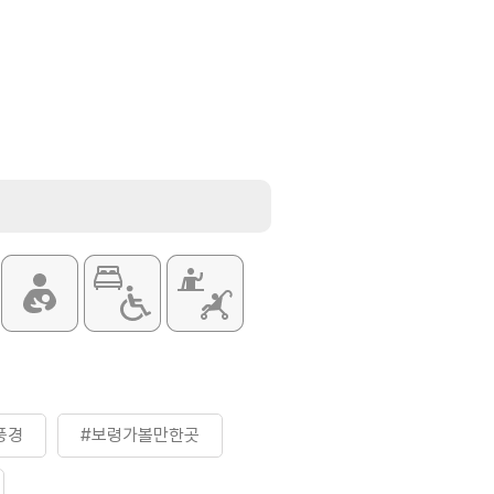
풍경
#보령가볼만한곳