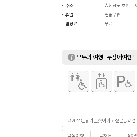
주소
충청남도 보령시 
휴일
연중무휴
입장료
무료
모두의 여행 '무장애여행'
#2020_휴가철찾아가고싶은_33섬
#섬여행
#자연
#자