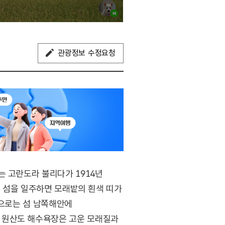
관광정보 수정요청
는 고란도라 불리다가 1914년
고 섬을 일주하면 모래밭의 흰색 띠가
장으로는 섬 남쪽해안에
 원산도 해수욕장은 고운 모래질과