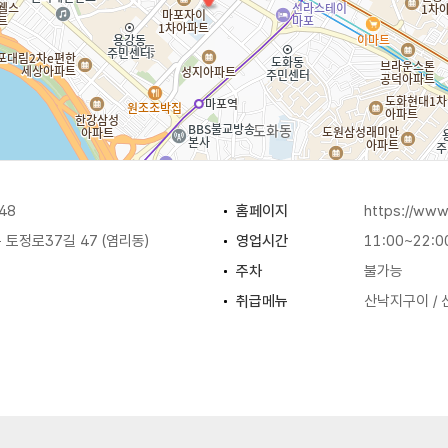
48
홈페이지
https://ww
토정로37길 47 (염리동)
영업시간
11:00~22:0
주차
불가능
취급메뉴
산낙지구이 / 산