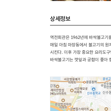
상세정보
역전회관은 1962년에 바싹불고기를
매일 아침 마장동에서 불고기의 원
시킨다. 이후 가장 중요한 요리도구
바싹불고기는 깻잎과 궁합이 좋아 함