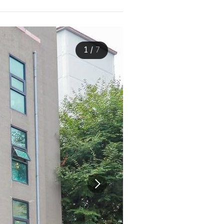
1
/
7