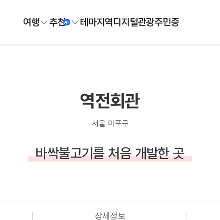
여행
추천
테마
지역
디지털
관광주민증
역전회관
서울 마포구
바싹불고기를 처음 개발한 곳
상세정보