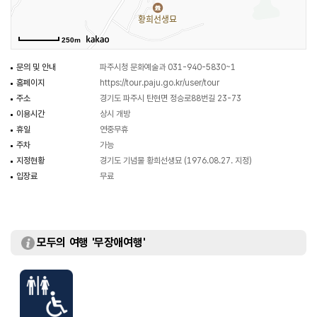
250m
문의 및 안내
파주시청 문화예술과 031-940-5830~1
홈페이지
https://tour.paju.go.kr/user/tour
주소
경기도 파주시 탄현면 정승로88번길 23-73
이용시간
상시 개방
휴일
연중무휴
주차
가능
지정현황
경기도 기념물 황희선생묘 (1976.08.27. 지정)
입장료
무료
모두의 여행 '무장애여행'