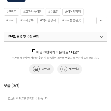
#관광지
#교과서속여행
#수도권
#아이와함께
#역사
#역사공부
#역사관광지
#역사를품은곳
#역사속
#역사속으로
#역사여행
#역사유적
콘텐츠 등록 및 수정 문의
#역사유적지
#역사탐방
#역사탐험
국내디지털마케팅팀
033-813-3500
열린관광콘텐츠팀(열린관광-모두의여행)
033-738-3425
해당 여행지가 마음에 드시나요?
평가를 해주시면 개인화 추천 시 활용하여 최적의 여행지를 추천해 드리겠습니다.
좋아요!
별로예요
댓글
(
0
건)