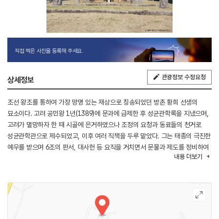
직접 찍은 사진을 등록해 주세요.
관광정보 수정요청
상세정보
조선 왕조를 통하여 가장 망명 있는 재상으로 칭송되었던 방촌 황희 선생의
묘소이다. 고려 공민왕 1년(1389)에 문과에 급제한 후 성균관학록을 지냈으며,
고려가 멸망하자 한 때 시골에 은거하였으나 조정의 요청과 동료들의 천거로
성균관학관으로 제수되었고, 이후 여러 직책을 두루 맡았다. 그는 태종의 극진한
예우를 받으며 6조의 판서, 대사헌 등 요직을 거치면서 문물과 제도를 정비하여
내용
더보기
조선 초기 국가 기반을 확립하는데 큰 업적을 남겼다. 태종 대의 관직생활을
통해 얻은 국정전반에 대한 깊이 있는 경험을 토대로, 세종 대에는 20여 년간
나라살림을 총괄하던 의정부에서 외교와 문물제도의 정비, 4군 6진의 개척,
문예진흥 등을 지휘하여 세종성세에 크게 공헌하였다.