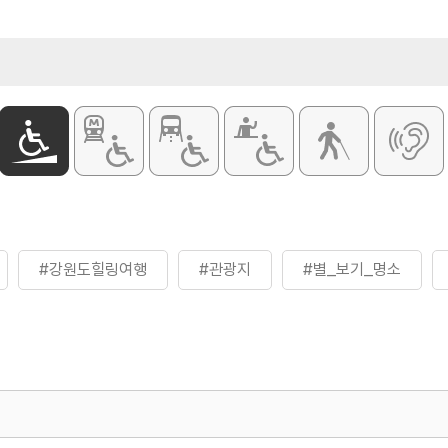
#강원도힐링여행
#관광지
#별_보기_명소