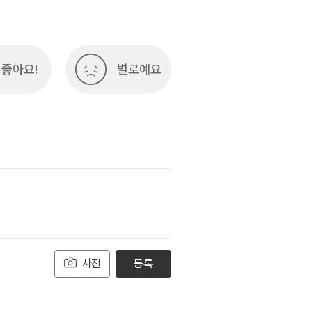
여행)
033-738-3425
좋아요!
별로예요
사진
등록