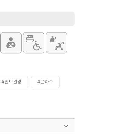
#안보관광
#은하수