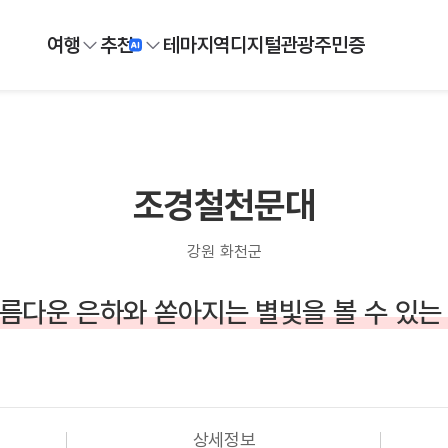
여행
추천
테마
지역
디지털
관광주민증
조경철천문대
강원 화천군
름다운 은하와 쏟아지는 별빛을 볼 수 있는
상세정보