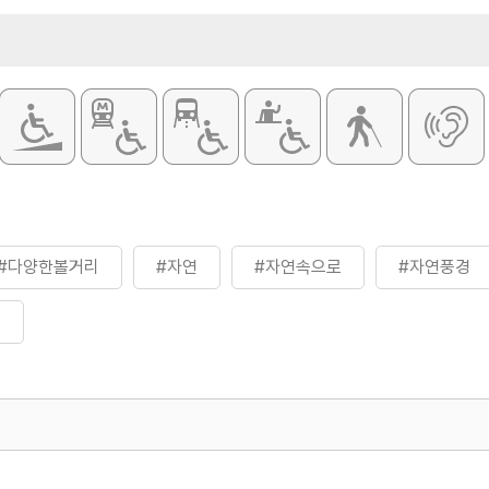
#다양한볼거리
#자연
#자연속으로
#자연풍경
곳
500