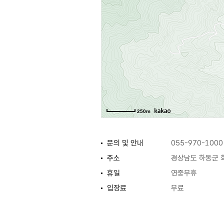
250m
문의 및 안내
055-970-1000
주소
경상남도 하동군 화
휴일
연중무휴
입장료
무료