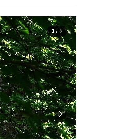
1
/
6