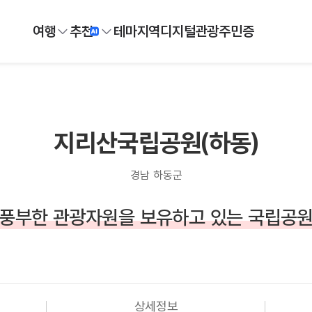
여행
추천
테마
지역
디지털
관광주민증
지리산국립공원(하동)
경남 하동군
풍부한 관광자원을 보유하고 있는 국립공
상세정보