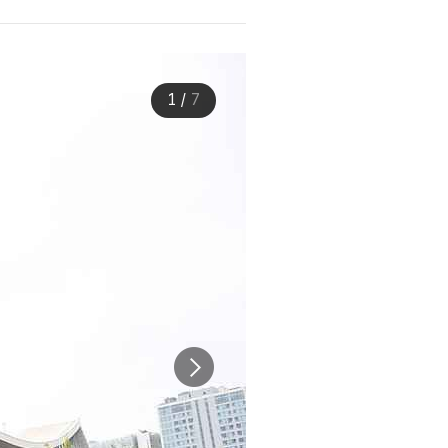
1
/
7