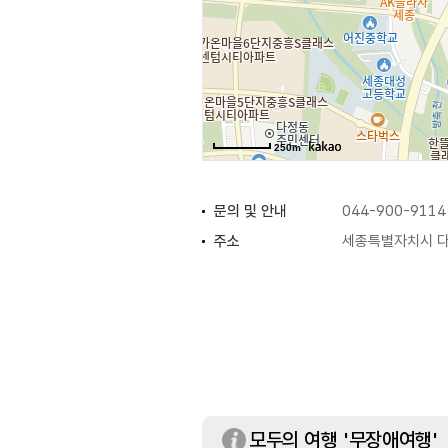
250m
문의 및 안내
044-900-9114
주소
세종특별자치시 다솜
휴일
매월 둘째, 넷째 
공휴일 (단, 설·추
기타 관장이 필요
모두의 여행 '무장애여행'