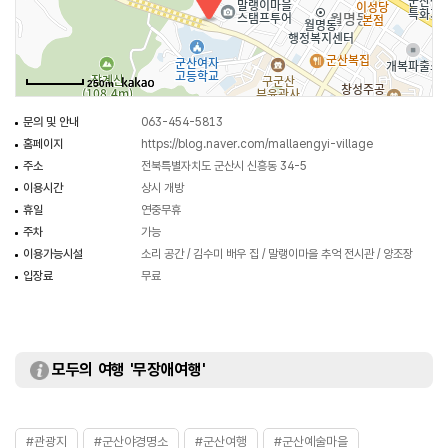
있다. 또한, 매달 마지막 주 토요일에는 동네 골목 잔치가 열린다.
전시관을 지나 비탈진 골목길을 따라 월명산에 오르면 금강하구가 서해와
만나는 바다를 조망할 수 있는 곳으로 해 질 녘 노을과 야간경관 명소이기도
250m
하다.
문의 및 안내
063-454-5813
홈페이지
https://blog.naver.com/mallaengyi-village
주소
전북특별자치도 군산시 신흥동 34-5
이용시간
상시 개방
휴일
연중무휴
주차
가능
이용가능시설
소리 공간 / 김수미 배우 집 / 말랭이마을 추억 전시관 / 양조장
입장료
무료
모두의 여행 '무장애여행'
#관광지
#군산야경명소
#군산여행
#군산예술마을