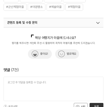
#군산체험마을
#야경명소
#예술마을
#체험마을
콘텐츠 등록 및 수정 문의
국내디지털마케팅팀
033-813-3500
해당 여행지가 마음에 드시나요?
평가를 해주시면 개인화 추천 시 활용하여 최적의 여행지를 추천해 드리겠습니다.
좋아요!
별로예요
댓글
(
7
건)
유의사항
등록
사진