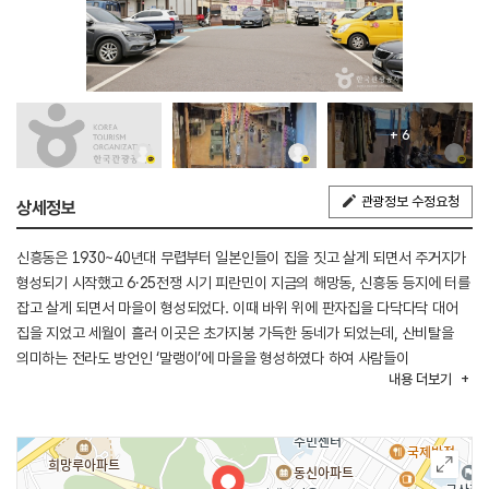
+ 6
관광정보 수정요청
상세정보
신흥동은 1930~40년대 무렵부터 일본인들이 집을 짓고 살게 되면서 주거지가
형성되기 시작했고 6·25전쟁 시기 피란민이 지금의 해망동, 신흥동 등지에 터를
잡고 살게 되면서 마을이 형성되었다. 이때 바위 위에 판자집을 다닥다닥 대어
집을 지었고 세월이 흘러 이곳은 초가지붕 가득한 동네가 되었는데, 산비탈을
의미하는 전라도 방언인 ‘말랭이’에 마을을 형성하였다 하여 사람들이
내용
더보기
말랭이마을이라 부르게 되었다.
현재는 인구 유출로 인한 원도심화가 진행되고 있으나 2014년 전라북도 대표
관광지 육성사업으로 예술인 레지던스 9동과 전시관 8동이 조성되어 50여
세대의 주민과 7팀의 예술가들이 오순도순 함께 사는 마을이다. 마을 곳곳에는
벽화와 포토존, 소리 공간, 김수미 배우 집, 말랭이마을 추억 전시관, 양조장이