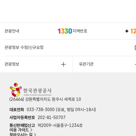
관광안내
지역번호
관광정보 수정/신규요청
관광정보
유관기관
(26464) 강원특별자치도 원주시 세계로 10
대표전화
033-738-3000 (유료, 평일 09시~18시)
사업자등록번호
202-81-50707
통신판매업신고
제2009-서울중구-1234호
이용 가이드
찾아오시는 길