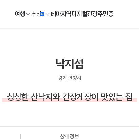
여행
추천
테마
지역
디지털
관광주민증
낙지섬
경기 안양시
싱싱한 산낙지와 간장게장이 맛있는 집
상세정보