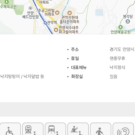
주소
경기도 안양시 
휴일
연중무휴
대표메뉴
낙지정식
 낙지탕탕이 / 낙지덮밥 등
화장실
있음