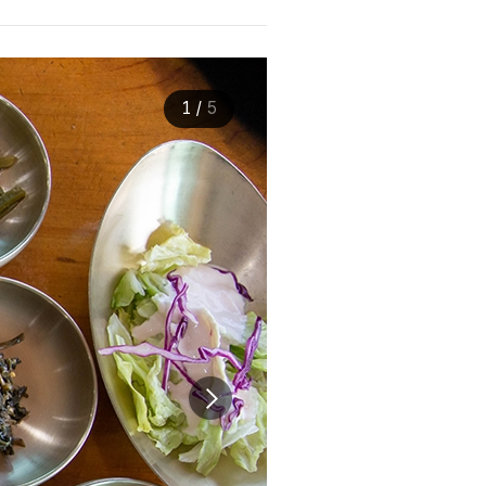
1
/
5