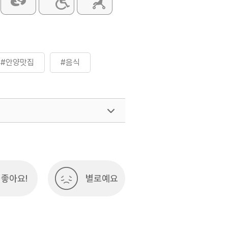
#안양맛집
#음식
좋아요!
별로예요