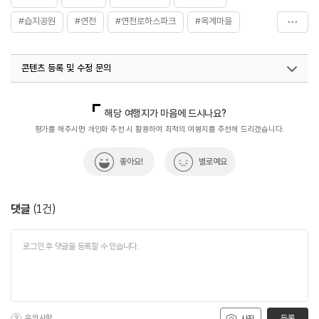
#습지공원
#연천
#연천로하스파크
#옥계마을
#평화누리길
콘텐츠 등록 및 수정 문의
국내디지털마케팅팀
033-813-3500
해당 여행지가 마음에 드시나요?
평가를 해주시면 개인화 추천 시 활용하여 최적의 여행지를 추천해 드리겠습니다.
좋아요!
별로예요
댓글
(
1
건)
유의사항
등록