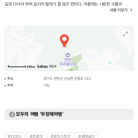
길로 다녀야 하며 습지라 벌레가 좀 많은 편이다. 여름에는 시원한 수풀과
내용
더보기
가을에는 전망대에 올라 로하스파크 풍경을 감상할 수 있다. 인근에 한옥 카페가
있고 연천미라클타운 숙박시설도 가깝다.
, NGII
250m
주소
경기도 연천군 군남면 군중로 134
주차
가능
모두의 여행 '무장애여행'
#12코스
#관광지
#로하스파크
#생태습지