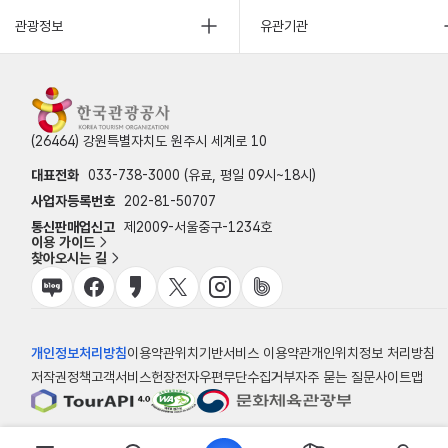
관광정보
유관기관
(26464) 강원특별자치도 원주시 세계로 10
대표전화
033-738-3000 (유료, 평일 09시~18시)
사업자등록번호
202-81-50707
통신판매업신고
제2009-서울중구-1234호
이용 가이드
찾아오시는 길
개인정보처리방침
이용약관
위치기반서비스 이용약관
개인위치정보 처리방침
저작권정책
고객서비스헌장
전자우편무단수집거부
자주 묻는 질문
사이트맵
© 한국관광공사