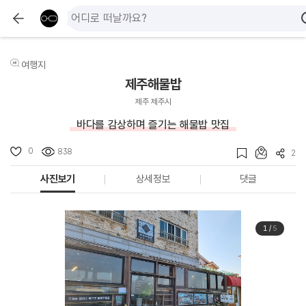
여행지
제주해물밥
제주 제주시
바다를 감상하며 즐기는 해물밥 맛집
0
838
2
사진보기
상세정보
댓글
1
/
5