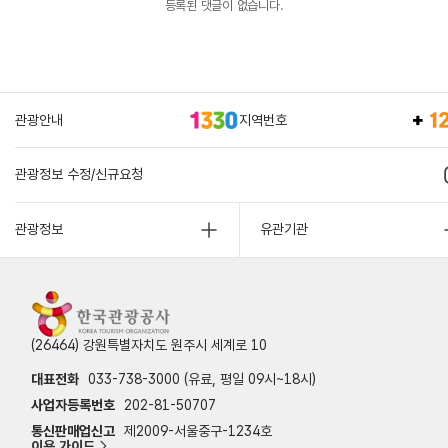
등록된 댓글이 없습니다.
관광안내
지역번호
관광정보 수정/신규요청
관광정보
유관기관
(26464) 강원특별자치도 원주시 세계로 10
대표전화
033-738-3000 (유료, 평일 09시~18시)
사업자등록번호
202-81-50707
통신판매업신고
제2009-서울중구-1234호
이용 가이드