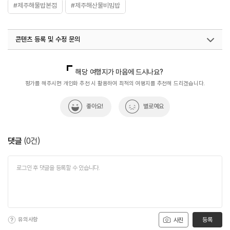
#제주해물밥본점
#제주해산물비빔밥
콘텐츠 등록 및 수정 문의
국내디지털마케팅팀
033-813-3500
해당 여행지가 마음에 드시나요?
평가를 해주시면 개인화 추천 시 활용하여 최적의 여행지를 추천해 드리겠습니다.
좋아요!
별로예요
댓글
(
0
건)
유의사항
등록
사진