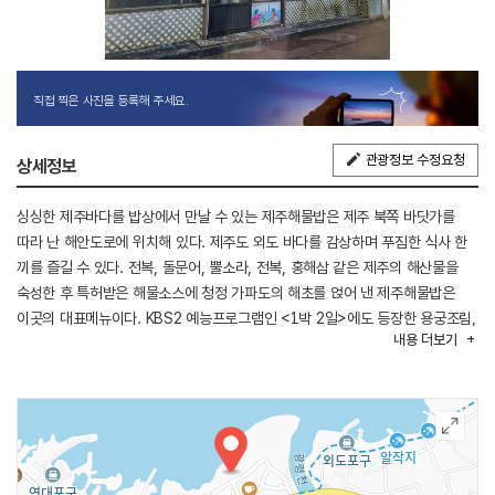
직접 찍은 사진을 등록해 주세요.
관광정보 수정요청
상세정보
싱싱한 제주바다를 밥상에서 만날 수 있는 제주해물밥은 제주 북쪽 바닷가를
따라 난 해안도로에 위치해 있다. 제주도 외도 바다를 감상하며 푸짐한 식사 한
끼를 즐길 수 있다. 전복, 돌문어, 뿔소라, 전복, 홍해삼 같은 제주의 해산물을
숙성한 후 특허받은 해물소스에 청정 가파도의 해초를 얹어 낸 제주해물밥은
이곳의 대표메뉴이다. KBS2 예능프로그램인 <1박 2일>에도 등장한 용궁조림,
내용
더보기
그리고 가파도 성게만 올려 내놓는 성게밥, 전복과 성게를 듬뿍 넣어 끓인
전복성게미역국, 옥돔이나 우럭을 구워 내놓는 생선구이 등의 음식도 인기가
많다.