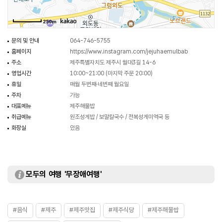
250m
문의 및 안내
064-746-5755
홈페이지
https://www.instagram.com/jejuhaemulbab
주소
제주특별자치도 제주시 월대3길 14-6
영업시간
10:00~21:00 (마지막 주문 20:00)
휴일
매월 두번째·네번째 월요일
주차
가능
대표메뉴
제주해물밥
취급메뉴
원조성게밥 / 보말칼국수 / 전복성게미역국 등
화장실
있음
모두의 여행 '무장애여행'
#음식
#제주
#제주맛집
#제주식당
#제주해물밥