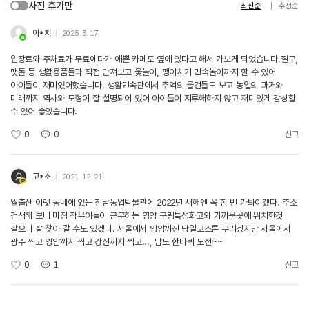
사진 후기만
최신순
추천순
아*치
2025. 3. 17.
입장료와 주차료가 무료에다가 예쁜 카페도 옆에 있다고 해서 가보게 되었습니다.절구,
맷돌 등 생활용품들과 직접 만져보고 윷놀이, 팽이치기 민속놀이까지 할 수 있어
아이들이 재미있어했습니다. 생활민속관에서 추억의 물건들도 보고 농업의 과거와
미래까지 역사와 모형이 잘 설명되어 있어 아이들이 지루해하지 않고 재미있게 감상할
수 있어 좋았습니다.
0
0
신고
고*소
2021. 12. 21.
월출산 이랫 동네에 있는 전남농업박물관에 2022년 새해엔 꼭 한 번 가봐야겠다. 주소
검색해 보니 마침 작은아들이 근무하는 영암 구림특성화고와 가까운곳에 위치한것
같으니 잘 찾아 갈 수도 있겠다. 서울에서 영암까진 당일코스론 무리겠지만 서울에서
광주 찍고 영암까지 찍고 강진까지 찍고..., 남도 한바퀴 도전~~
0
1
신고