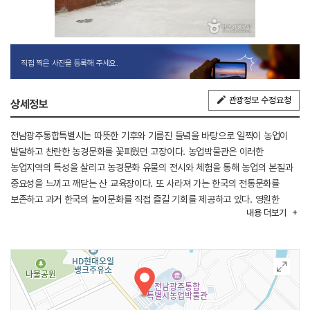
직접 찍은 사진을 등록해 주세요.
관광정보 수정요청
상세정보
전남광주통합특별시는 따뜻한 기후와 기름진 들녘을 바탕으로 일찍이 농업이
발달하고 찬란한 농경문화를 꽃피웠던 고장이다. 농업박물관은 이러한
농업지역의 특성을 살리고 농경문화 유물의 전시와 체험을 통해 농업의 본질과
중요성을 느끼고 깨닫는 산 교육장이다. 또 사라져 가는 한국의 전통문화를
보존하고 과거 한국의 놀이문화를 직접 즐길 기회를 제공하고 있다. 영원한
내용
더보기
인류의 생명 창고 농업이란 주제로 농경 역사실, 농경사계실, 공동체문화실로
구성된 농경문화관, 겨레와 함께한 쌀을 주제로 한 쌀문화관,
전남광주통합특별시민의 전통 생활상과 민속 문화를 살펴볼 수 있는
생활민속관, 인터랙티브 실감 체험 콘텐츠를 주도적으로 참여할 수 있는
실감콘텐츠 체험관, 야외전시장으로 구성되어 있다. 농경문화 체험관에서는
우리 조상들이 사용하던 각종 민속 생활용품과 재래 농경 도구 등을 사용해 보고