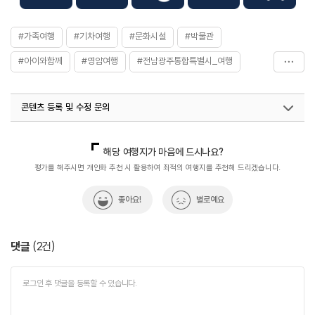
#가족여행
#기차여행
#문화시설
#박물관
#아이와함께
#영암여행
#전남광주통합특별시_여행
#전라권
#체험학습
콘텐츠 등록 및 수정 문의
국내디지털마케팅팀
033-813-3500
열린관광콘텐츠팀(열린관광-모두의여행)
033-738-3425
해당 여행지가 마음에 드시나요?
평가를 해주시면 개인화 추천 시 활용하여 최적의 여행지를 추천해 드리겠습니다.
좋아요!
별로예요
댓글
(
2
건)