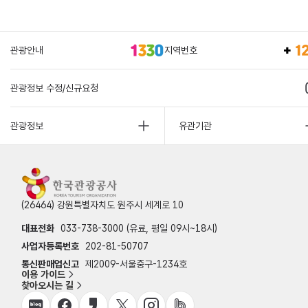
관광안내
지역번호
관광정보 수정/신규요청
관광정보
유관기관
(26464) 강원특별자치도 원주시 세계로 10
대표전화
033-738-3000 (유료, 평일 09시~18시)
사업자등록번호
202-81-50707
통신판매업신고
제2009-서울중구-1234호
이용 가이드
찾아오시는 길