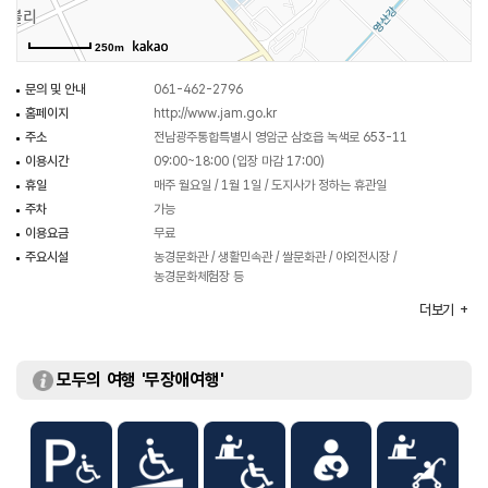
농업 테마공원은 농업광장, 문화공연장, 생태연못, 친환경농업 관찰학습장 등
20여 종의 시설을 운영하고 있다.
250m
문의 및 안내
061-462-2796
홈페이지
http://www.jam.go.kr
주소
전남광주통합특별시 영암군 삼호읍 녹색로 653-11
이용시간
09:00~18:00 (입장 마감 17:00)
휴일
매주 월요일 / 1월 1일 / 도지사가 정하는 휴관일
주차
가능
이용요금
무료
주요시설
농경문화관 / 생활민속관 / 쌀문화관 / 야외전시장 /
농경문화체험장 등
화장실
있음
더보기
체험프로그램
동지팥죽 쑤어먹기 / 전통 민화 자개함 만들기 / 전통 벼베기
등
모두의 여행 '무장애여행'