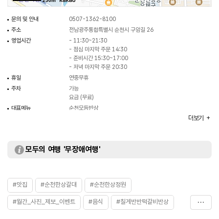
250m
문의 및 안내
0507-1362-8100
주소
전남광주통합특별시 순천시 구암길 26
영업시간
- 11:30~21:30
- 점심 마지막 주문 14:30
- 준비시간 15:30~17:00
- 저녁 마지막 주문 20:30
휴일
연중무휴
주차
가능
요금 (무료)
대표메뉴
순천모듬반상
더보기
취급메뉴
한돈떡갈비반상 / 한우떡갈비반상 / 모링가굴비반상 등
화장실
있음
모두의 여행 '무장애여행'
#맛집
#순천한상갈대
#순천한상정원
#월간_사진_제보_이벤트
#음식
#칠게반반떡갈비반상
#칠게한돈떡갈비반상
#칠게한우떡갈비반상