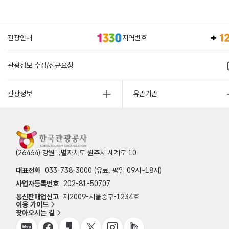
관광안내
지역번호
관광정보 수정/신규요청
관광정보
유관기관
(26464) 강원특별자치도 원주시 세계로 10
대표전화
033-738-3000 (유료, 평일 09시~18시)
사업자등록번호
202-81-50707
통신판매업신고
제2009-서울중구-1234호
이용 가이드
찾아오시는 길