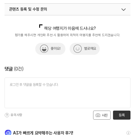
콘텐츠 등록 및 수정 문의
국내디지털마케팅팀
033-813-3500
해당 여행지가 마음에 드시나요?
평가를 해주시면 개인화 추천 시 활용하여 최적의 여행지를 추천해 드리겠습니다.
좋아요!
별로예요
댓글
(
0
건)
유의사항
등록
사진
AI가 빠르게 요약해주는 사용자 후기!