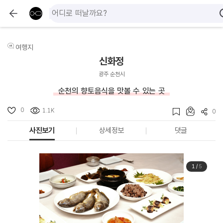
여행지
신화정
광주 순천시
순천의 향토음식을 맛볼 수 있는 곳
0
1.1K
0
사진보기
상세정보
댓글
1
/
5