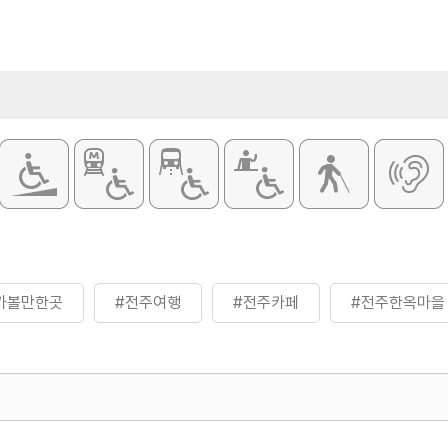
가볼만한곳
#전주여행
#전주카페
#전주한옥마을
500