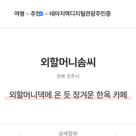
여행
추천
테마
지역
디지털
관광주민증
외할머니솜씨
전북 전주시
외할머니댁에 온 듯 정겨운 한옥 카페
상세정보