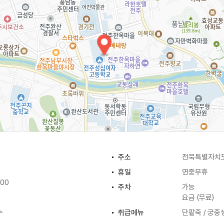
주소
전북특별자치도
휴일
연중무휴
:00
주차
가능
요금 (무료)
수
취급메뉴
단팥죽 / 궁중