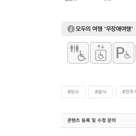
화장실
있음
모두의 여행 '무장애여행'
#빙수
#음식
#전주
콘텐츠 등록 및 수정 문의
국내디지털마케팅팀
033-813-3