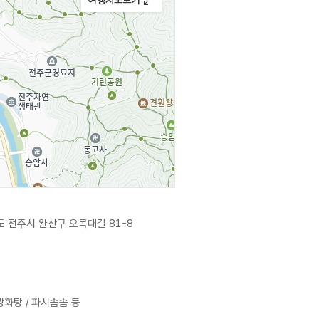
 전주시 완산구 오목대길 81-8
쌍화탕 / 파시솜솜 등