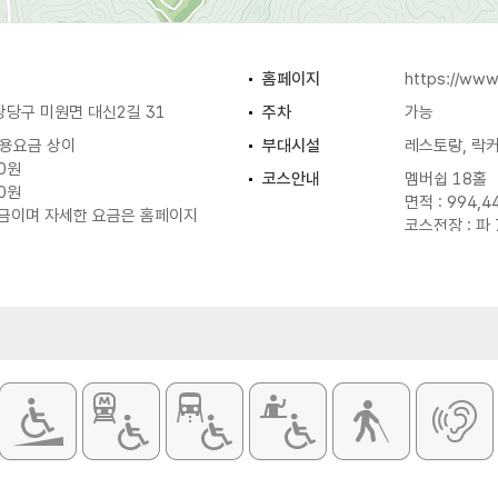
홈페이지
https://www
상당구 미원면 대신2길 31
주차
가능
 이용요금 상이
부대시설
레스토랑, 락커,
00원
코스안내
멤버쉽 18홀
00원
면적 : 994,4
요금이며 자세한 요금은 홈페이지
코스전장 : 파 