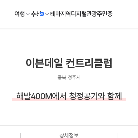
여행
추천
테마
지역
디지털
관광주민증
이븐데일 컨트리클럽
충북 청주시
해발400M에서 청정공기와 함께
상세정보