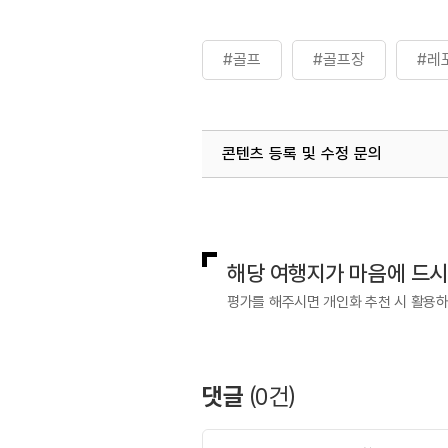
#골프
#골프장
#레
콘텐츠 등록 및 수정 문의
국내디지털마케팅팀
033-813-3
해당 여행지가 마음에 드
평가를 해주시면 개인화 추천 시 활용
댓글
(
0
건)