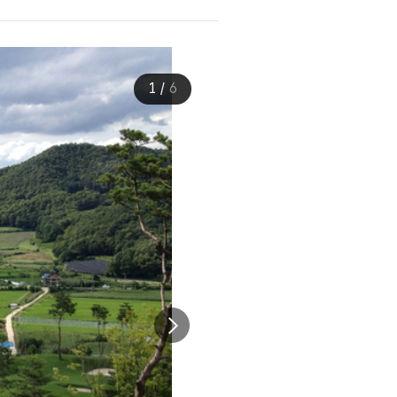
1
/
6