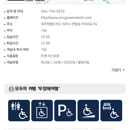
250m
문의 및 안내
064-796-8333
홈페이지
http://www.ecogreenresort.com
주소
제주특별자치도 제주시 한림읍 귀덕6길 94
주차
가능
입실시간
15:00
퇴실시간
11:00
객실내 취사 여부
가능
식음료장
하영 레스토랑
객실유형
에코동 / 그린동 / 리조트동 / 풀빌라동
부대시설
인피니티풀 / 야외수영장 / 바비큐시설 / 세미나실 등
더보기
모두의 여행 '무장애여행'