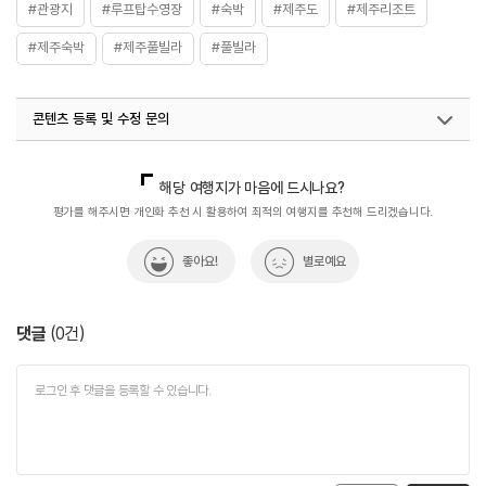
#관광지
#루프탑수영장
#숙박
#제주도
#제주리조트
#제주숙박
#제주풀빌라
#풀빌라
콘텐츠 등록 및 수정 문의
국내디지털마케팅팀
033-813-3500
열린관광콘텐츠팀(열린관광-모두의여행)
033-738-3425
해당 여행지가 마음에 드시나요?
평가를 해주시면 개인화 추천 시 활용하여 최적의 여행지를 추천해 드리겠습니다.
좋아요!
별로예요
댓글
(
0
건)