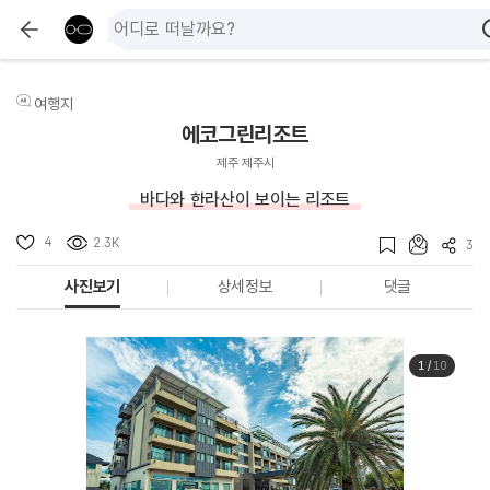
여행지
에코그린리조트
제주 제주시
바다와 한라산이 보이는 리조트
4
2.3K
3
사진보기
상세정보
댓글
1
/
10