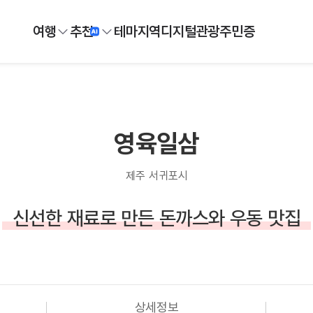
여행
추천
테마
지역
디지털
관광주민증
영육일삼
제주 서귀포시
신선한 재료로 만든 돈까스와 우동 맛집
상세정보