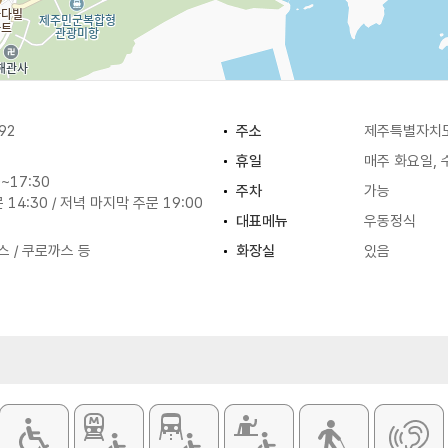
92
주소
제주특별자치도
휴일
매주 화요일,
~17:30
주차
가능
14:30 / 저녁 마지막 주문 19:00
대표메뉴
우동정식
스 / 쿠로까스 등
화장실
있음