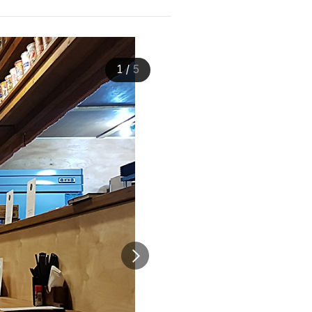
1
/
5