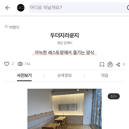
여행지
두더지라운지
경남 김해시
아늑한 레스토랑에서 즐기는 양식
2
764
0
사진보기
상세정보
댓글
1
/
6