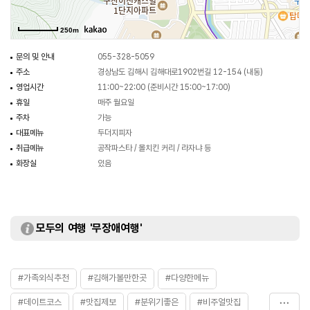
250m
문의 및 안내
055-328-5059
주소
경상남도 김해시 김해대로1902번길 12-154 (내동)
영업시간
11:00~22:00 (준비시간 15:00~17:00)
휴일
매주 월요일
주차
가능
대표메뉴
두더지피자
취급메뉴
공작파스타 / 몰치킨 커리 / 라자냐 등
화장실
있음
모두의 여행 '무장애여행'
#가족외식추천
#김해가볼만한곳
#다양한메뉴
#데이트코스
#맛집제보
#분위기좋은
#비주얼맛집