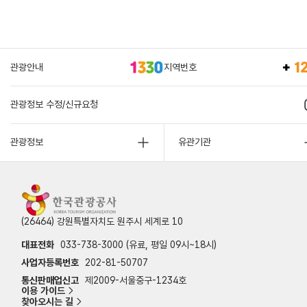
관광안내
지역번호
관광정보 수정/신규요청
관광정보
유관기관
(26464) 강원특별자치도 원주시 세계로 10
대표전화
033-738-3000 (유료, 평일 09시~18시)
사업자등록번호
202-81-50707
통신판매업신고
제2009-서울중구-1234호
이용 가이드
찾아오시는 길