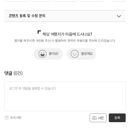
#연인과함께
#음식
콘텐츠 등록 및 수정 문의
국내디지털마케팅팀
033-813-3500
해당 여행지가 마음에 드시나요?
평가를 해주시면 개인화 추천 시 활용하여 최적의 여행지를 추천해 드리겠습니다.
좋아요!
별로예요
댓글
(
0
건)
유의사항
등록
사진